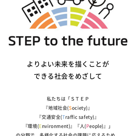
よりよい未来を描くことが
できる社会をめざして
私たちは「ＳＴＥＰ
『地域社会(
S
ociety)』
『交通安全(
T
raffic safety)』
『環境(
E
nvironment)』
『人(
P
eople)』」
の分野で、
多様化する社会の課題に応えるため、