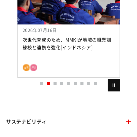
2026年07月16日
2
の
次世代育成のため、MMKIが地域の職業訓
（別ウィンドウで開
～
練校と連携を強化[インドネシア]
）
サステナビリティ