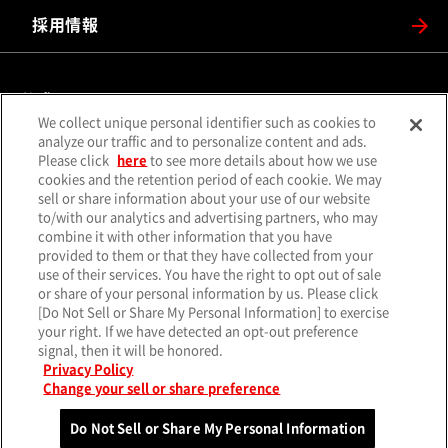
採用情報
公式SNS
We collect unique personal identifier such as cookies to
（別ウィンドウで開く）
（別ウィンドウで開
analyze our traffic and to personalize content and ads.
X（旧Twitter）
Facebook
Please click
here
to see more details about how we use
（別ウィンドウで開く）
（別ウィンドウで開
Instagram
YouTube
cookies and the retention period of each cookie. We may
sell or share information about your use of our website
（別ウィンドウで開く）
（別ウィンド
LINE
メールマガジン
to/with our analytics and advertising partners, who may
combine it with other information that you have
ソーシャルメディア一覧
provided to them or that they have collected from your
use of their services. You have the right to opt out of sale
or share of your personal information by us. Please click
[Do Not Sell or Share My Personal Information] to exercise
your right. If we have detected an opt-out preference
サイトマップ
個人情報保護方針
クッキーポリシー
signal, then it will be honored.
（別ウィンド
特定個人情報基本方針
サイトのご利用について
お問い合わせ
Privacy Policy
Change your sell or share preference
© MITSUBISHI MOTORS CORPORATION.
All rights reserved.
Do Not Sell or Share My Personal Information