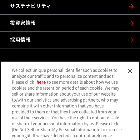
サステナビリティ
投資家情報
採用情報
公式SNS
We collect unique personal identifier such as cookies to
（別ウィンドウで開く）
（別ウィンドウで開
analyze our traffic and to personalize content and ads.
X（旧Twitter）
Facebook
Please click
here
to see more details about how we use
（別ウィンドウで開く）
（別ウィンドウで開
Instagram
YouTube
cookies and the retention period of each cookie. We may
sell or share information about your use of our website
（別ウィンドウで開く）
（別ウィンド
LINE
メールマガジン
to/with our analytics and advertising partners, who may
combine it with other information that you have
ソーシャルメディア一覧
provided to them or that they have collected from your
use of their services. You have the right to opt out of sale
or share of your personal information by us. Please click
[Do Not Sell or Share My Personal Information] to exercise
your right. If we have detected an opt-out preference
サイトマップ
個人情報保護方針
クッキーポリシー