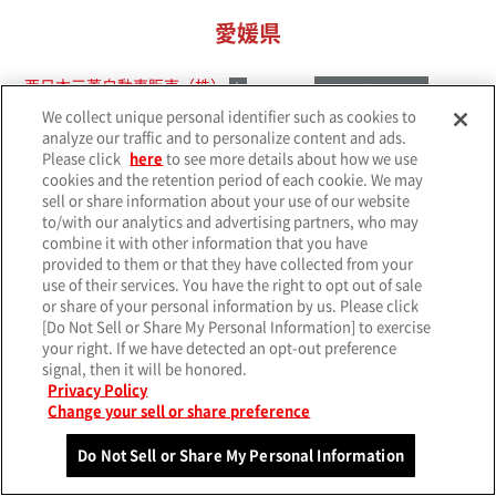
愛媛県
西日本三菱自動車販売（株）
WEB サイト
We collect unique personal identifier such as cookies to
analyze our traffic and to personalize content and ads.
営業スタッフ
サービススタッフ
事務スタッフ
Please click
here
to see more details about how we use
cookies and the retention period of each cookie. We may
sell or share information about your use of our website
to/with our analytics and advertising partners, who may
高知県
combine it with other information that you have
provided to them or that they have collected from your
高知三菱自動車販売（株）
use of their services. You have the right to opt out of sale
WEB サイト
or share of your personal information by us. Please click
[Do Not Sell or Share My Personal Information] to exercise
各販売会社へお問い合わせください
your right. If we have detected an opt-out preference
signal, then it will be honored.
Privacy Policy
幡多三菱自動車販売（株）
WEB サイト
Change your sell or share preference
Do Not Sell or Share My Personal Information
各販売会社へお問い合わせください