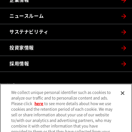
企業情報
ニュースルーム
サステナビリティ
投資家情報
採用情報
公式SNS
We collect unique personal identifier such as cookies to
（別ウィンドウで開く）
（別ウィンドウで開
analyze our traffic and to personalize content and ads.
X（旧Twitter）
Facebook
Please click
here
to see more details about how we use
（別ウィンドウで開く）
（別ウィンドウで開
Instagram
YouTube
cookies and the retention period of each cookie. We may
sell or share information about your use of our website
（別ウィンドウで開く）
（別ウィンド
LINE
メールマガジン
to/with our analytics and advertising partners, who may
combine it with other information that you have
ソーシャルメディア一覧
provided to them or that they have collected from your