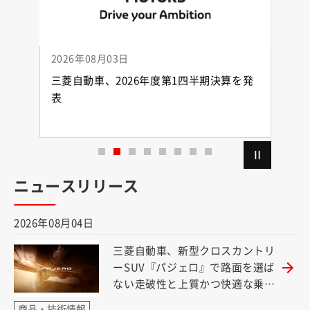
6年08月03日
2026年07月31日
（別ウ
自動車、2026年度第1四半期決算を発
人事異動
別ウィンドウで開く）
）
ニュースリリース
2026年08月04日
三菱自動車、新型クロスカントリ
ーSUV『パジェロ』で路面を選ば
ない走破性と上質かつ快適な乗り
（別ウィンドウで開く）
心地を実現
商品・技術情報