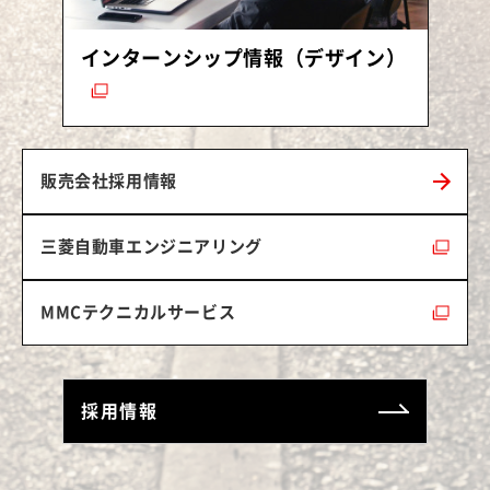
（別ウィ
インターンシップ情報（デザイン）
販売会社採用情報
三菱自動車エンジニアリング
（別ウィンドウで開く）
MMCテクニカルサービス
（別ウィンドウで開く）
採用情報