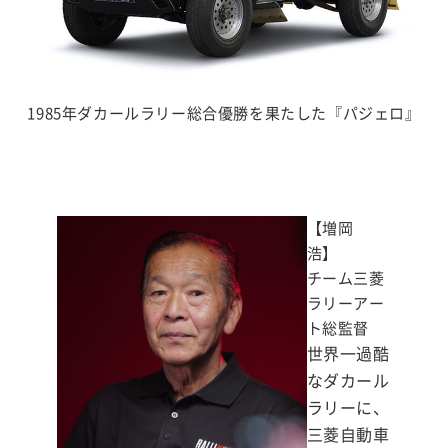
1985年ダカールラリー総合優勝を果たした『パジェロ』
【増岡
浩】
チーム三菱
ラリーアー
ト総監督
世界一過酷
なダカール
ラリーに、
三菱自動車