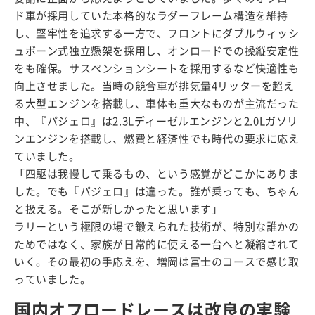
ド車が採用していた本格的なラダーフレーム構造を維持
し、堅牢性を追求する一方で、フロントにダブルウィッシ
ュボーン式独立懸架を採用し、オンロードでの操縦安定性
をも確保。サスペンションシートを採用するなど快適性も
向上させました。当時の競合車が排気量4リッターを超え
る大型エンジンを搭載し、車体も重大なものが主流だった
中、『パジェロ』は2.3Lディーゼルエンジンと2.0Lガソリ
ンエンジンを搭載し、燃費と経済性でも時代の要求に応え
ていました。
「四駆は我慢して乗るもの、という感覚がどこかにありま
した。でも『パジェロ』は違った。誰が乗っても、ちゃん
と扱える。そこが新しかったと思います」
ラリーという極限の場で鍛えられた技術が、特別な誰かの
ためではなく、家族が日常的に使える一台へと凝縮されて
いく。その最初の手応えを、増岡は富士のコースで感じ取
っていました。
国内オフロードレースは改良の実験