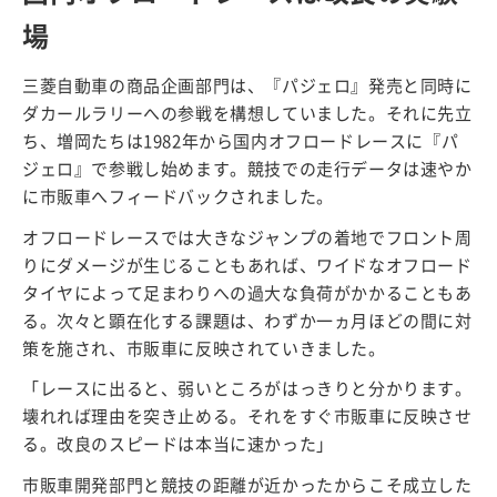
場
三菱自動車の商品企画部門は、『パジェロ』発売と同時に
ダカールラリーへの参戦を構想していました。それに先立
ち、増岡たちは
1982
年から国内オフロードレースに『パ
ジェロ』で参戦し始めます。競技での走行データは速やか
に市販車へフィードバックされました。
オフロードレースでは大きなジャンプの着地でフロント周
りにダメージが生じることもあれば、ワイドなオフロード
タイヤによって足まわりへの過大な負荷がかかることもあ
る。次々と顕在化する課題は、わずか一ヵ月ほどの間に対
策を施され、市販車に反映されていきました。
「レースに出ると、弱いところがはっきりと分かります。
壊れれば理由を突き止める。それをすぐ市販車に反映させ
る。改良のスピードは本当に速かった」
市販車開発部門と競技の距離が近かったからこそ成立した