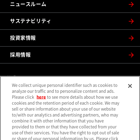
ニュースルーム
サステナビリティ
投資家情報
採用情報
公式SNS
We collect unique personal identifier such as cookies to
（別ウィンドウで開く）
（別ウィンドウで開
analyze our traffic and to personalize content and ads.
X（旧Twitter）
Facebook
Please click
here
to see more details about how we use
（別ウィンドウで開く）
（別ウィンドウで開
Instagram
YouTube
cookies and the retention period of each cookie. We may
sell or share information about your use of our website
（別ウィンドウで開く）
（別ウィンド
LINE
メールマガジン
to/with our analytics and advertising partners, who may
combine it with other information that you have
ソーシャルメディア一覧
provided to them or that they have collected from your
use of their services. You have the right to opt out of sale
or share of your personal information by us. Please click