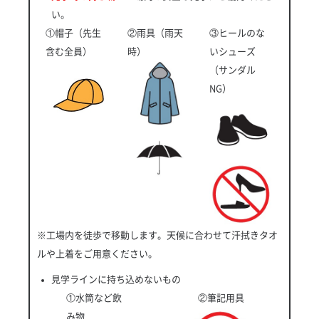
い。
①帽子（先生
②雨具（雨天
③ヒールのな
含む全員）
時）
いシューズ
（サンダル
NG）
※工場内を徒歩で移動します。天候に合わせて汗拭きタオ
ルや上着をご用意ください。
見学ラインに持ち込めないもの
①水筒など飲
②筆記用具
み物