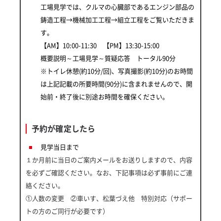
工場見学では、クルマの心臓部であるエンジン部品の
鋳造工程→機械加工工程→組立工程をご覧いただきま
す。
【AM】10:00-11:30 【PM】13:30-15:00
概要説明～工場見学～質疑応答 トータル90分
※トイレ休憩(約10分/回)、写真撮影(約10分)のお時間
は上記記載の所要時間(90分)に含まれませんので、開
始前・終了後に別途お時間を確保ください。
予約が確定したら
見学当日まで
１か月前に当日のご案内メールをお送りしますので、内容
を必ずご確認ください。なお、下記事項は必ず事前にご連
絡ください。
①人数の変更 ②車いす、松葉づえ他 特別対応（サポー
トの方のご同行が必要です）