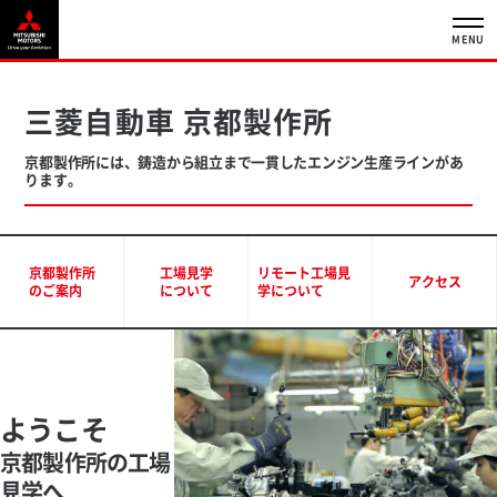
MENU
三菱自動車 京都製作所
京都製作所には、鋳造から組立まで一貫したエンジン生産ラインがあ
ります。
京都製作所
工場見学
リモート工場見
アクセス
のご案内
について
学について
ようこそ
京都製作所の工場
見学へ