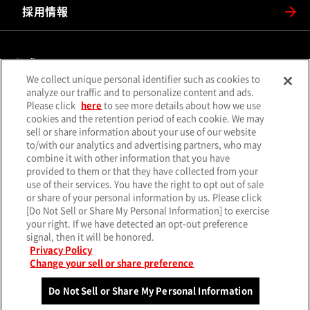
採用情報
公式SNS
We collect unique personal identifier such as cookies to
（別ウィンドウで開く）
（別ウィンドウで開
analyze our traffic and to personalize content and ads.
X（旧Twitter）
Facebook
Please click
here
to see more details about how we use
（別ウィンドウで開く）
（別ウィンドウで開
Instagram
YouTube
cookies and the retention period of each cookie. We may
sell or share information about your use of our website
（別ウィンドウで開く）
（別ウィンド
LINE
メールマガジン
to/with our analytics and advertising partners, who may
combine it with other information that you have
ソーシャルメディア一覧
provided to them or that they have collected from your
use of their services. You have the right to opt out of sale
or share of your personal information by us. Please click
[Do Not Sell or Share My Personal Information] to exercise
your right. If we have detected an opt-out preference
サイトマップ
個人情報保護方針
クッキーポリシー
signal, then it will be honored.
（別ウィンド
特定個人情報基本方針
サイトのご利用について
お問い合わせ
Privacy Policy
Change your sell or share preference
© MITSUBISHI MOTORS CORPORATION.
All rights reserved.
Do Not Sell or Share My Personal Information