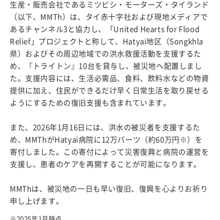
生産・販売会社であるミツビシ・モーターズ・タイランド
（以下、MMTh）は、タイ赤十字社および現地メディアで
あるチャンネル3と協力し、「United Hearts for Flood
Relief」プロジェクトと称して、Hatyai地区（Songkhla
県）およびその周辺地域での洪水救援活動を支援するた
め、『トライトン』10台を貸与し、被災地へ配置しまし
た。支援内容には、生活必需品、食料、飲料水などの物資
提供に加え、住民ができるだけ早く日常生活を取り戻せる
ようにするための復旧支援も含まれています。
また、2026年1月16日には、洪水の被災者を支援するた
め、MMThがHatyai病院に12万バーツ（約60万円※）を
寄付しました。この寄付によって災害復興と病院の運営を
支援し、患者のケアを再開することが可能になります。
MMThは、被災地の一日も早い復旧、復興を心よりお祈り
申し上げます。
※2025年1月時点