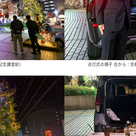
記念講堂前）
点灯式の様子 左から：京