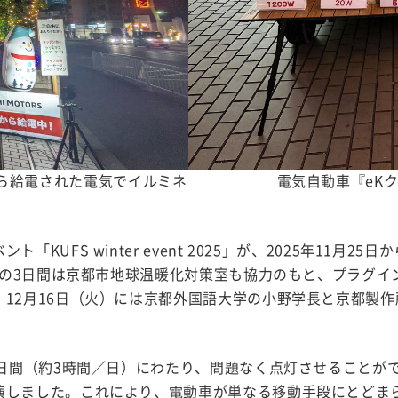
ら給電された電気でイルミネ
電気自動車『eK
UFS winter event 2025」が、2025年11月2
金）の3日間は京都市地球温暖化対策室も協力のもと、プラグイ
12月16日（火）には京都外国語大学の小野学長と京都製
3日間（約3時間／日）にわたり、問題なく点灯させることがで
演しました。これにより、電動車が単なる移動手段にとどまら