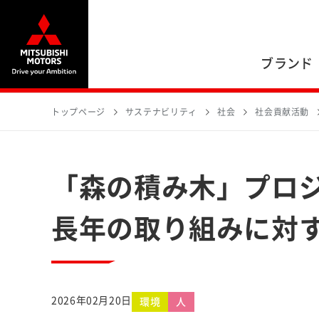
ブランド
トップページ
サステナビリティ
社会
社会貢献活動
「森の積み木」プロジ
長年の取り組みに対
2026年02月20日
環境
人