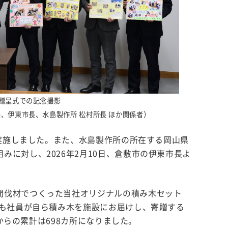
贈呈式での記念撮影
長、伊東市長、水島製作所 松村所長 ほか関係者）
を実施しました。また、水島製作所の所在する岡山県
に対し、2026年2月10日、倉敷市の伊東市長よ
間伐材でつくった当社オリジナルの積み木セット
回も社員が自ら積み木を施設にお届けし、寄贈する
からの累計は698カ所になりました。