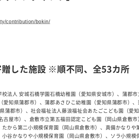
ty/contribution/bokin/
寄贈した施設 ※順不同、全53カ所
学校法人 安城石橋学園石橋幼稚園（愛知県安城市）、蒲郡市
園（愛知県蒲郡市）、蒲郡あさひこ幼稚園（愛知県蒲郡市）、
知県蒲郡市）、社会福祉法人藤浪福祉会あたごこども園（愛
名古屋市）、倉敷市立第五福田認定こども園（岡山県倉敷市
、たから第二小規模保育園（岡山県倉敷市）、真備かなりや
、小谷かなりや小規模保育園（岡山県倉敷市）、ソラ小規模