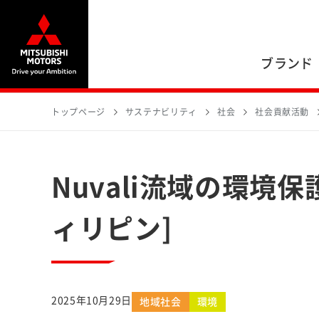
ブランド
トップページ
サステナビリティ
社会
社会貢献活動
Nuvali流域の環境
ィリピン]
2025年10月29日
地域社会
環境