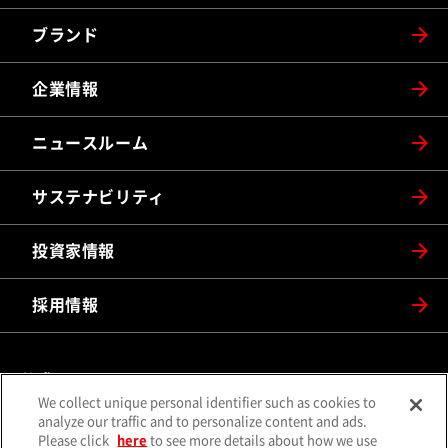
ブランド
企業情報
ニュースルーム
サステナビリティ
投資家情報
採用情報
公式SNS
We collect unique personal identifier such as cookies to
（別ウィンドウで開く）
（別ウィンドウで開
analyze our traffic and to personalize content and ads.
X（旧Twitter）
Facebook
Please click
here
to see more details about how we use