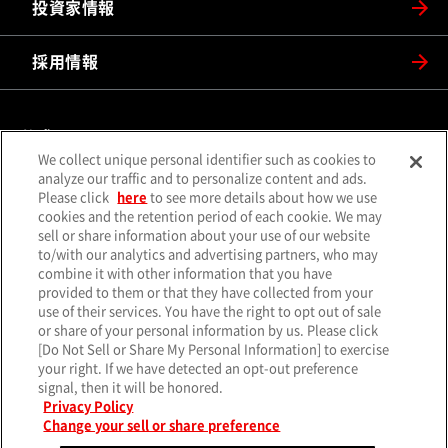
投資家情報
採用情報
公式SNS
We collect unique personal identifier such as cookies to
（別ウィンドウで開く）
（別ウィンドウで開
analyze our traffic and to personalize content and ads.
X（旧Twitter）
Facebook
Please click
here
to see more details about how we use
（別ウィンドウで開く）
（別ウィンドウで開
Instagram
YouTube
cookies and the retention period of each cookie. We may
sell or share information about your use of our website
（別ウィンドウで開く）
（別ウィンド
LINE
メールマガジン
to/with our analytics and advertising partners, who may
combine it with other information that you have
ソーシャルメディア一覧
provided to them or that they have collected from your
use of their services. You have the right to opt out of sale
or share of your personal information by us. Please click
[Do Not Sell or Share My Personal Information] to exercise
your right. If we have detected an opt-out preference
サイトマップ
個人情報保護方針
クッキーポリシー
signal, then it will be honored.
（別ウィンド
特定個人情報基本方針
サイトのご利用について
お問い合わせ
Privacy Policy
Change your sell or share preference
© MITSUBISHI MOTORS CORPORATION.