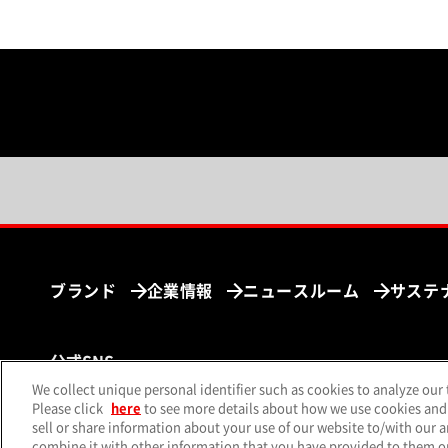
ブランド
企業情報
ニュースルーム
サステ
公式SNS
We collect unique personal identifier such as cookies to analyze our 
（別ウィンドウで開く）
（別ウィンドウで開く）
（別ウィ
X（旧Twitter）
Facebook
Instagram
Yo
Please click
here
to see more details about how we use cookies and
sell or share information about your use of our website to/with our 
combine it with other information that you have provided to them or 