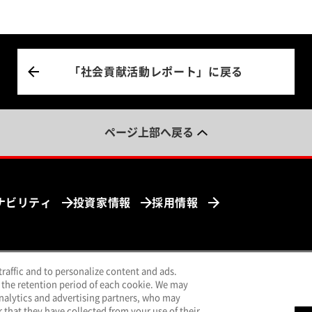
「社会貢献活動レポート」に戻る
ページ上部へ戻る
ナビリティ
投資家情報
採用情報
traffic and to personalize content and ads.
ンドウで開く）
（別ウィンドウで開く）
（別ウィンドウで開く）
（別ウィンドウで開く）
uTube
LINE
メールマガジン
 the retention period of each cookie. We may
analytics and advertising partners, who may
that they have collected from your use of their