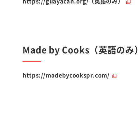
https://guayacan.org/（英語のみ）
Made by Cooks（英語のみ
https://madebycookspr.com/