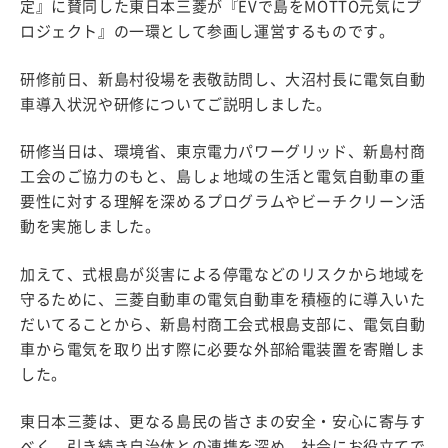
定』に賛同した東日本三菱が『EVで島をMOTTO元気にプ
ロジェクト』の一環として参画し運営するものです。
研修前日、新島村役場を表敬訪問し、大沼村長に電気自動
車導入状況や研修についてご説明しました。
研修当日は、環境省、東京電力パワーグリッド、新島村商
工会のご協力のもと、島しょ地域の生活と電気自動車の重
要性に対する理解を深めるプログラムやビーチクリーン活
動を実施しました。
加えて、式根島が災害による停電などのリスクから地域を
守るために、三菱自動車の電気自動車を積極的に導入いた
だいてることから、新島村商工会式根島支部に、電気自動
車から電気を取り出す際に必要な外部給電装置を寄贈しま
した。
東日本三菱は、更なる島民の皆さまの安全・安心に寄与す
べく、引き続き自治体との連携を深め、社会にお役立てで