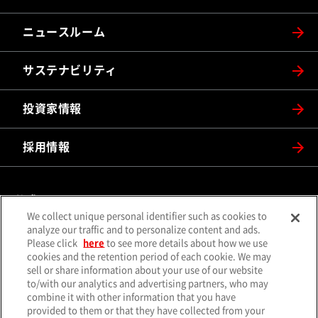
ニュースルーム
サステナビリティ
投資家情報
採用情報
公式SNS
We collect unique personal identifier such as cookies to
（別ウィンドウで開く）
（別ウィンドウで開
analyze our traffic and to personalize content and ads.
X（旧Twitter）
Facebook
Please click
here
to see more details about how we use
（別ウィンドウで開く）
（別ウィンドウで開
Instagram
YouTube
cookies and the retention period of each cookie. We may
sell or share information about your use of our website
（別ウィンドウで開く）
（別ウィンド
LINE
メールマガジン
to/with our analytics and advertising partners, who may
combine it with other information that you have
ソーシャルメディア一覧
provided to them or that they have collected from your