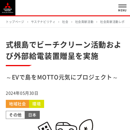
MENU
トップページ
サステナビリティ
社会
社会貢献活動
社会貢献活動レポー
式根島でビーチクリーン活動およ
び外部給電装置贈呈を実施
～EVで島をMOTTO元気にプロジェクト～
2024年05月30日
地域社会
環境
その他
日本