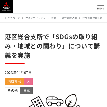
MENU
トップページ
サステナビリティ
社会
社会貢献活動
社会貢献活動レポー
港区総合支所で「SDGsの取り組
み・地域との関わり」について講
義を実施
2023年04月07日
地域社会
人
その他
日本