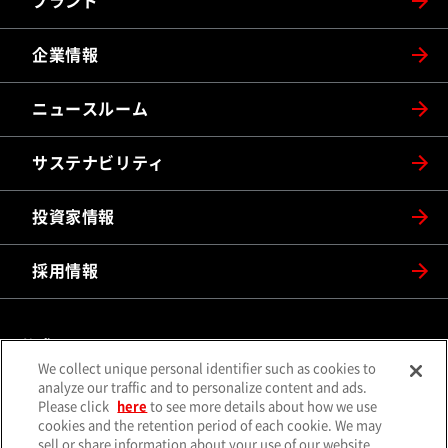
ブランド
企業情報
ニュースルーム
サステナビリティ
投資家情報
採用情報
公式SNS
We collect unique personal identifier such as cookies to
（別ウィンドウで開く）
（別ウィンドウで開
analyze our traffic and to personalize content and ads.
X（旧Twitter）
Facebook
Please click
here
to see more details about how we use
（別ウィンドウで開く）
（別ウィンドウで開
Instagram
YouTube
cookies and the retention period of each cookie. We may
sell or share information about your use of our website