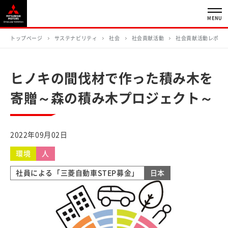
MENU
トップページ
サステナビリティ
社会
社会貢献活動
社会貢献活動レポー
ヒノキの間伐材で作った積み木を
寄贈～森の積み木プロジェクト～
2022年09月02日
環境
人
社員による「三菱自動車STEP募金」
日本