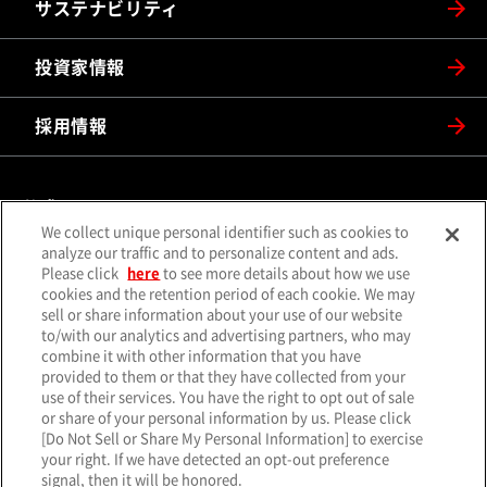
サステナビリティ
投資家情報
採用情報
公式SNS
We collect unique personal identifier such as cookies to
（別ウィンドウで開く）
（別ウィンドウで開
analyze our traffic and to personalize content and ads.
X（旧Twitter）
Facebook
Please click
here
to see more details about how we use
（別ウィンドウで開く）
（別ウィンドウで開
Instagram
YouTube
cookies and the retention period of each cookie. We may
sell or share information about your use of our website
（別ウィンドウで開く）
（別ウィンド
LINE
メールマガジン
to/with our analytics and advertising partners, who may
combine it with other information that you have
ソーシャルメディア一覧
provided to them or that they have collected from your
use of their services. You have the right to opt out of sale
or share of your personal information by us. Please click
[Do Not Sell or Share My Personal Information] to exercise
your right. If we have detected an opt-out preference
サイトマップ
個人情報保護方針
クッキーポリシー
signal, then it will be honored.
（別ウィンド