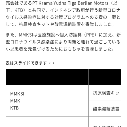
売会社であるPT Krama Yudha Tiga Berlian Motors（以
下、KTB）と共同で、インドネシア政府が行う新型コロナ
ウイルス感染症に対する対策プログラムへの支援の一環と
して、抗原検査キットや酸素濃縮装置を寄贈しました。
また、MMKSIは医療施設へ個人防護具（PPE）に加え、新
型コロナウイルス感染症により両親と離れて過ごしている
小児患者を元気づけるためにおもちゃを寄贈しました。
寄
抗原検査キット 1
MMKSI
MMKI
KTB
酸素濃縮装置 50