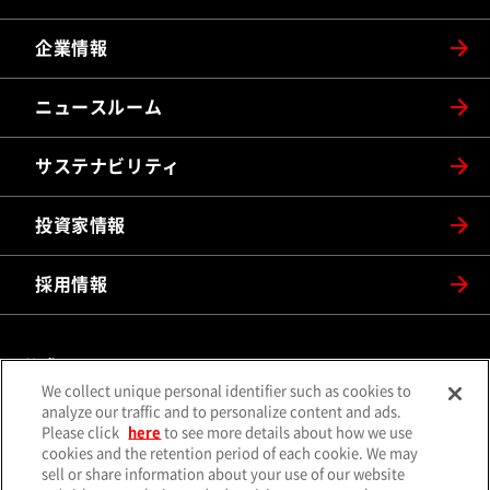
企業情報
ニュースルーム
サステナビリティ
投資家情報
採用情報
公式SNS
We collect unique personal identifier such as cookies to
（別ウィンドウで開く）
（別ウィンドウで開
analyze our traffic and to personalize content and ads.
X（旧Twitter）
Facebook
Please click
here
to see more details about how we use
（別ウィンドウで開く）
（別ウィンドウで開
Instagram
YouTube
cookies and the retention period of each cookie. We may
sell or share information about your use of our website
（別ウィンドウで開く）
（別ウィンド
LINE
メールマガジン