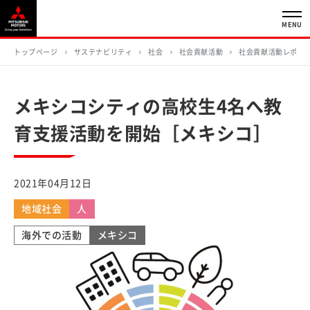
MENU
トップページ
サステナビリティ
社会
社会貢献活動
社会貢献活動レポー
メキシコシティの高校生4名へ教
育支援活動を開始［メキシコ］
2021年04月12日
地域社会
人
海外での活動
メキシコ