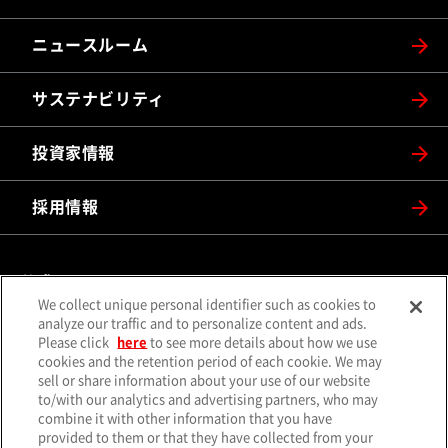
ニュースルーム
サステナビリティ
投資家情報
採用情報
公式SNS
We collect unique personal identifier such as cookies to
（別ウィンドウで開く）
（別ウィンドウで開
analyze our traffic and to personalize content and ads.
X（旧Twitter）
Facebook
Please click
here
to see more details about how we use
（別ウィンドウで開く）
（別ウィンドウで開
Instagram
YouTube
cookies and the retention period of each cookie. We may
sell or share information about your use of our website
（別ウィンドウで開く）
（別ウィンド
LINE
メールマガジン
to/with our analytics and advertising partners, who may
combine it with other information that you have
ソーシャルメディア一覧
provided to them or that they have collected from your