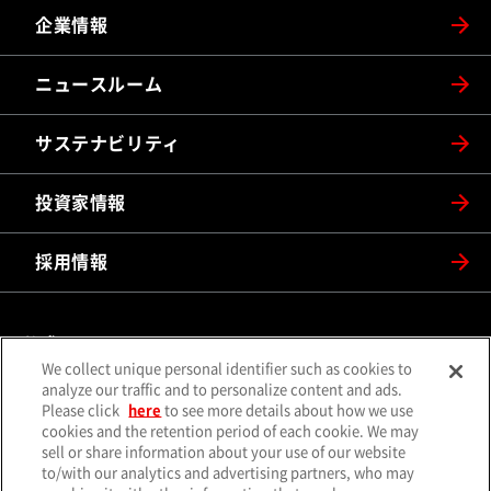
企業情報
ニュースルーム
サステナビリティ
投資家情報
採用情報
公式SNS
We collect unique personal identifier such as cookies to
（別ウィンドウで開く）
（別ウィンドウで開
analyze our traffic and to personalize content and ads.
X（旧Twitter）
Facebook
Please click
here
to see more details about how we use
（別ウィンドウで開く）
（別ウィンドウで開
Instagram
YouTube
cookies and the retention period of each cookie. We may
sell or share information about your use of our website
（別ウィンドウで開く）
（別ウィンド
LINE
メールマガジン
to/with our analytics and advertising partners, who may