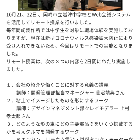
10月21、22日 、岡崎市立岩津中学校とWeb会議システム
を活用してリモート授業を行いました。
毎年岡崎製作所では中学生を対象に職場体験を実施してお
りますが、現在は新型コロナウィルス感染拡大防止により
受け入れできないため、今回はリモートでの実施となりま
した。
リモート授業は、次の３つの内容を2日間にわたり実施し
ました。
１．会社の紹介や働くことに対する意義の講義
講師：開発管理部担当マネージャー 菅沼靖典さん
２．粘土でイメージしたものを形にするワーク
講師：デザインマネジメント部クレイモデラー 上村
孝太郎さん
３．どのような形の車にどの主要部品※をいくつ搭載する
かを考えクルマを開発するワーク
※エンジン、リチウム電池・燃料タンク・モーターな