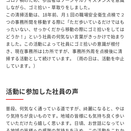
コロナ禍のため、参加者はソーシャルディスタンスを意識
しながら、ゴミ拾い・草取りをしました。
この清掃活動は、18年前、月１回の職場安全衛生点検で２
つの事務所間を移動する際に「ただ歩いているだけではも
ったいない、せっかくだから移動の際にゴミ拾いをしては
どうか！」という社員の何気ない言葉がきっかけで始まり
ました。この活動によって社員にゴミ拾いの意識が根付
き、現在事務所は1カ所ですが、事務所外周を点検後に清
掃する活動として続けています。（雨の日は、活動を中止
しています。）
活動に参加した社員の声
普段、何気なく通っている道ですが、綺麗になると、やは
り気持ちが良いものです。地域の皆様にも気持ち良く歩い
ていただけたら嬉しく思います。日頃、お世話になってい
る地域の皆様への感謝の気持ちを込め、この活動をこれか