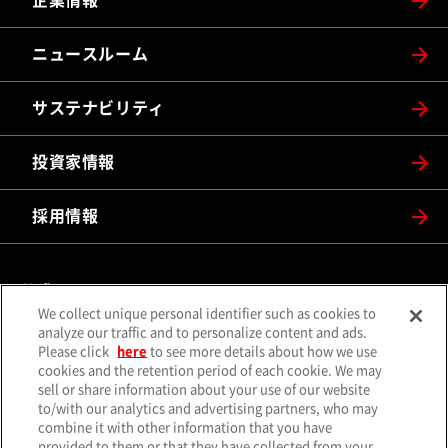
企業情報
ニュースルーム
サステナビリティ
投資家情報
採用情報
公式SNS
We collect unique personal identifier such as cookies to
（別ウィンドウで開く）
（別ウィンドウで開
analyze our traffic and to personalize content and ads.
X（旧Twitter）
Facebook
Please click
here
to see more details about how we use
（別ウィンドウで開く）
（別ウィンドウで開
Instagram
YouTube
cookies and the retention period of each cookie. We may
sell or share information about your use of our website
（別ウィンドウで開く）
（別ウィンド
LINE
メールマガジン
to/with our analytics and advertising partners, who may
combine it with other information that you have
ソーシャルメディア一覧
provided to them or that they have collected from your