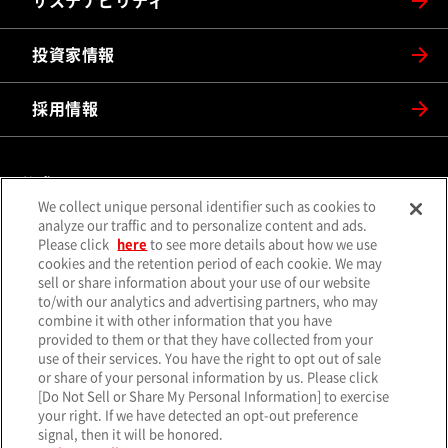
サステナビリティ
投資家情報
採用情報
公式SNS
We collect unique personal identifier such as cookies to
（別ウィンドウで開く）
（別ウィンドウで開
analyze our traffic and to personalize content and ads.
X（旧Twitter）
Facebook
Please click
here
to see more details about how we use
（別ウィンドウで開く）
（別ウィンドウで開
Instagram
YouTube
cookies and the retention period of each cookie. We may
sell or share information about your use of our website
（別ウィンドウで開く）
（別ウィンド
LINE
メールマガジン
to/with our analytics and advertising partners, who may
combine it with other information that you have
ソーシャルメディア一覧
provided to them or that they have collected from your
use of their services. You have the right to opt out of sale
or share of your personal information by us. Please click
[Do Not Sell or Share My Personal Information] to exercise
your right. If we have detected an opt-out preference
サイトマップ
個人情報保護方針
クッキーポリシー
signal, then it will be honored.
（別ウィンド
特定個人情報基本方針
サイトのご利用について
お問い合わせ