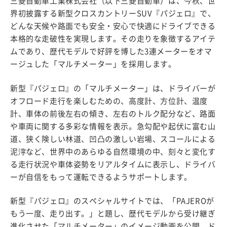
三菱自動車工業株式会社（以下三菱自動車）は、今秋、世
界初披露する新型クロスカントリーSUV『パジェロ』で、
どんな天候や路面でも安全・安心で快適にドライブできる
本格的な走破性を実現します。その走りを象徴するアイテ
ムであり、歴代モデルで好評を博した3連メーターをオマ
ージュした「マルチメーター」を採用します。
新型『パジェロ』の「マルチメーター」は、ドライバーが
オフロード走行を楽しむための、高度計、方位計、温度
計、車体の前後左右の傾き、左右のトルク配分など、路面
や車両に関する多彩な情報を表示。急勾配や起伏に富む山
道、狭く険しい林道、凹凸の激しい岩場、スコールによる
泥濘など、世界中のあらゆる自然環境の中、刻々と変化す
る走行状況や車体姿勢をリアルタイムに表示し、ドライバ
ーが自信をもって運転できるようサポートします。
新型『パジェロ』のスペシャルサイトでは、「PAJEROが
もう一度、走り出す。」と題し、歴代モデルから受け継ぎ
進化させた「マルチメーター」のイメージ動画を公開。ド