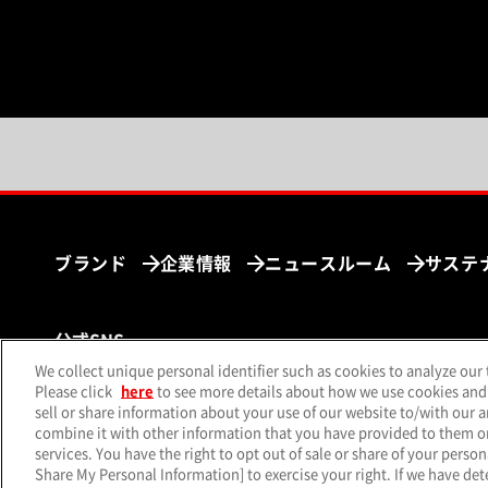
ブランド
企業情報
ニュースルーム
サステ
公式SNS
We collect unique personal identifier such as cookies to analyze our 
（別ウィンドウで開く）
（別ウィンドウで開く）
（別ウィ
X（旧Twitter）
Facebook
Instagram
Yo
Please click
here
to see more details about how we use cookies and
sell or share information about your use of our website to/with our 
combine it with other information that you have provided to them or 
services. You have the right to opt out of sale or share of your person
Share My Personal Information] to exercise your right. If we have dete
サイトマップ
個人情