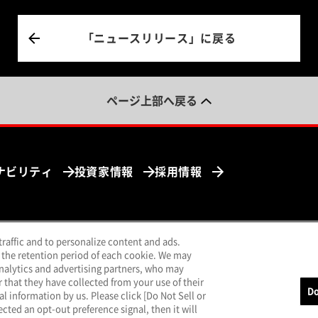
「ニュースリリース」に戻る
ページ上部へ戻る
ナビリティ
投資家情報
採用情報
traffic and to personalize content and ads.
ンドウで開く）
（別ウィンドウで開く）
（別ウィンドウで開く）
（別ウィンドウで開く）
uTube
LINE
メールマガジン
 the retention period of each cookie. We may
analytics and advertising partners, who may
that they have collected from your use of their
Do
al information by us. Please click [Do Not Sell or
cted an opt-out preference signal, then it will
報保護方針
クッキーポリシー
特定個人情報基本方針
サイトのご利用につ