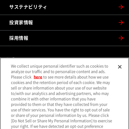
サステナビリティ
投資家情報
採用情報
公式SNS
We collect unique personal identifier such as cookies to
（別ウィンドウで開く）
（別ウィンドウで開
analyze our traffic and to personalize content and ads.
X（旧Twitter）
Facebook
Please click
here
to see more details about how we use
（別ウィンドウで開く）
（別ウィンドウで開
Instagram
YouTube
cookies and the retention period of each cookie. We may
sell or share information about your use of our website
（別ウィンドウで開く）
（別ウィンド
LINE
メールマガジン
to/with our analytics and advertising partners, who may
combine it with other information that you have
ソーシャルメディア一覧
provided to them or that they have collected from your
use of their services. You have the right to opt out of sale
or share of your personal information by us. Please click
[Do Not Sell or Share My Personal Information] to exercise
your right. If we have detected an opt-out preference
サイトマップ
個人情報保護方針
クッキーポリシー