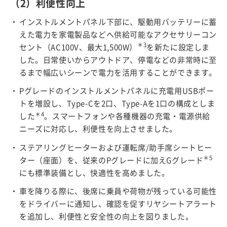
（2）利便性向上
インストルメントパネル下部に、駆動用バッテリーに蓄
えた電力を家電製品などへ供給可能なアクセサリーコン
＊3
セント（AC100V、最大1,500W）
を新たに設定しま
した。日常使いからアウトドア、停電などの非常時に至
るまで幅広いシーンで電力を活用することができます。
Pグレードのインストルメントパネルに充電用USBポー
トを増設し、Type-Cを2口、Type-Aを1口の構成としま
＊4
した
。スマートフォンや各種機器の充電・電源供給
ニーズに対応し、利便性を向上させました。
ステアリングヒーターおよび運転席/助手席シートヒー
＊5
ター（座面）を、従来のPグレードに加えGグレード
にも標準装備とし、快適性を高めました。
車を降りる際に、後席に乗員や荷物が残っている可能性
をドライバーに通知し、確認を促すリヤシートアラート
を追加し、利便性と安全性の向上を図りました。