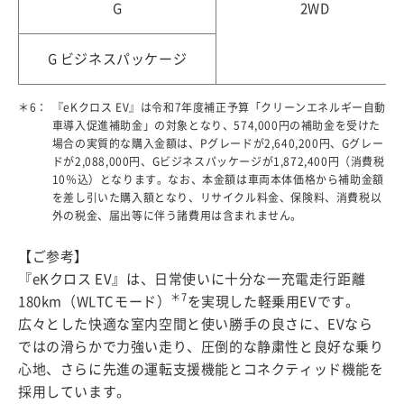
G
2WD
G ビジネスパッケージ
＊6：
『eKクロス EV』は令和7年度補正予算「クリーンエネルギー自動
車導入促進補助金」の対象となり、574,000円の補助金を受けた
場合の実質的な購入金額は、Pグレードが2,640,200円、Gグレー
ドが2,088,000円、Gビジネスパッケージが1,872,400円（消費税
10％込）となります。なお、本金額は車両本体価格から補助金額
を差し引いた購入額となり、リサイクル料金、保険料、消費税以
外の税金、届出等に伴う諸費用は含まれません。
【ご参考】
『eKクロス EV』は、日常使いに十分な一充電走行距離
＊7
180km（WLTCモード）
を実現した軽乗用EVです。
広々とした快適な室内空間と使い勝手の良さに、EVなら
ではの滑らかで力強い走り、圧倒的な静粛性と良好な乗り
心地、さらに先進の運転支援機能とコネクティッド機能を
採用しています。