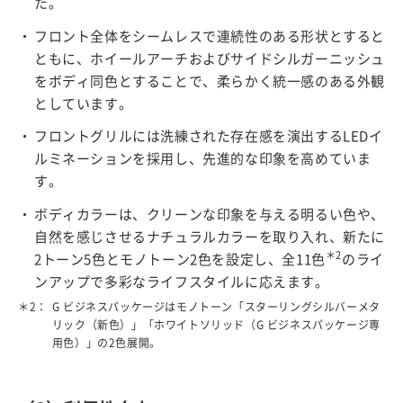
た。
フロント全体をシームレスで連続性のある形状とすると
ともに、ホイールアーチおよびサイドシルガーニッシュ
をボディ同色とすることで、柔らかく統一感のある外観
としています。
フロントグリルには洗練された存在感を演出するLEDイ
ルミネーションを採用し、先進的な印象を高めていま
す。
ボディカラーは、クリーンな印象を与える明るい色や、
自然を感じさせるナチュラルカラーを取り入れ、新たに
＊2
2トーン5色とモノトーン2色を設定し、全11色
のライ
ンアップで多彩なライフスタイルに応えます。
＊2：
G ビジネスパッケージはモノトーン「スターリングシルバーメタ
リック（新色）」
「ホワイトソリッド（G ビジネスパッケージ専
用色）」の2色展開。