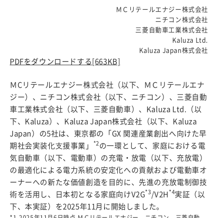
ＭＣリテールエナジー株式会社
ニチコン株式会社
三菱自動車工業株式会社
Kaluza Ltd.
Kaluza Japan株式会社
PDFをダウンロードする
[663KB]
ＭCリテールエナジー株式会社（以下、ＭＣリテールエナ
ジー）、ニチコン株式会社（以下、ニチコン）、三菱自動
車工業株式会社（以下、三菱自動車）、Kaluza Ltd.（以
下、Kaluza）、Kaluza Japan株式会社（以下、Kaluza
Japan）の5社は、東京都の「GX 関連産業創出へ向けた早
*2
期社会実装化⽀援事業」
の一環として、家庭における電
気自動車（以下、電動車）の充電・放電（以下、充放電）
の最適化による電力系統の安定化への貢献および電動車オ
ーナーへの新たな価値創造を目的に、先進の充放電制御技
*3
*4
術を活用し、日本初となる家庭向けV2G
/V2H
実証（以
下、本実証）を2025年11月に開始しました。
*1
2025年11月6日時点 ＭＣリテールエナジー、ニチコン、三菱自動