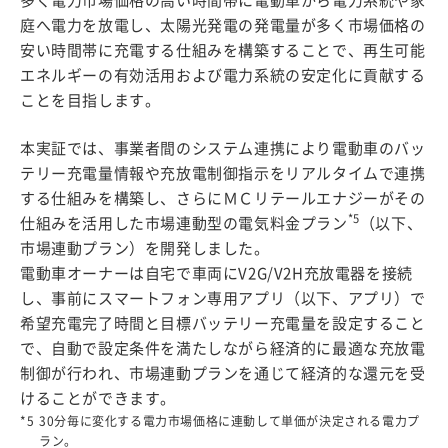
多く電力市場価格の高い時間帯に電動車から電力系統や家
庭へ電力を放電し、太陽光発電の発電量が多く市場価格の
安い時間帯に充電する仕組みを構築することで、再生可能
エネルギーの有効活用および電力系統の安定化に貢献する
ことを目指します。
本実証では、事業者間のシステム連携により電動車のバッ
テリー充電量情報や充放電制御指示をリアルタイムで連携
する仕組みを構築し、さらにＭＣリテールエナジーがその
*5
仕組みを活用した市場連動型の電気料金プラン
（以下、
市場連動プラン）を開発しました。
電動車オーナーは自宅で車両にV2G/V2H充放電器を接続
し、事前にスマートフォン専用アプリ（以下、アプリ）で
希望充電完了時間と目標バッテリー充電量を設定すること
で、自動で設定条件を満たしながら経済的に最適な充放電
制御が行われ、市場連動プランを通じて経済的な還元を受
けることができます。
*5
30分毎に変化する電力市場価格に連動して単価が決定される電力プ
ラン。