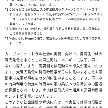
車、Kaluza、Kaluza Japan調べ。
*2
CO2などの温室効果ガスの排出削減やクリーンなエネルギーを活用
する経済・社会システムへの変革に資するGX(グリーントランスフォ
ーメーション）関連の新たな技術やサービスの社会実装を目指す企
業等への支援事業。
*3
Vehicle to Gridの略で、電動車から家の需要を超え、電力系統に対
して電気を放電すること。
*4
Vehicle to Homeの略で、電動車から家の需要に対して電気を放電
すること。
カーボンニュートラル社会の実現に向けて、発電側では太
陽光発電を中心とした再生可能エネルギー（以下、再エ
ネ）の導入、また、需要側では電動車の導入が進んでおり
ます。太陽光発電の発電時間帯が日中に集中することや電
動車の充電が帰宅後の夕刻に集中することにより、再エネ
の有効利用や特定の時間帯の電力系統への負荷集中の回避
が課題とされており、今後は蓄電技術の活用や需要時間帯
のシフトが不可欠となります。
このような社会課題の解決に向け、本実証では電力需要が