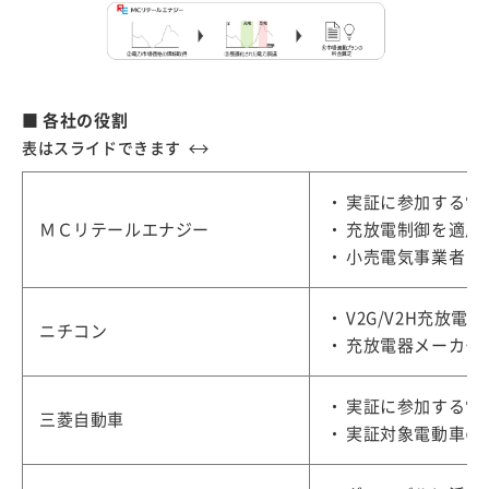
■
各社の役割
実証に参加する電
ＭＣリテールエナジー
充放電制御を適用
小売電気事業者と
V2G/V2H充放電
ニチコン
充放電器メーカー
実証に参加する電
三菱自動車
実証対象電動車の