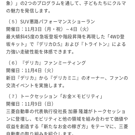
象）」の2つのプログラムを通して、子どもたちにクルマ
の魅力を発信します。
（５）SUV悪路パフォーマンスショーラン
開催日：11月3日（月・祝）～4日（火）
最大傾斜45度の急坂登坂や階段昇降を再現した「4WD登
坂キット」で『デリカD:5』および『トライトン』による
力強い走破性能を体感できます。
（６）『デリカ』ファンミーティング
開催日：11月4日（火）
新旧『デリカ』から『デリカミニ』のオーナー、ファンの
交流イベントを実施します。
（７）トークセッション「お金×モビリティ」
開催日：11月9日（日）
三菱自動車の代表執行役社長 加藤 隆雄がトークセッショ
ンに登壇し、モビリティと他の領域を組み合わせて価値や
収益を創造する「新たなお金の稼ぎ方」をテーマに、三菱
自動車の取り組みを紹介します。