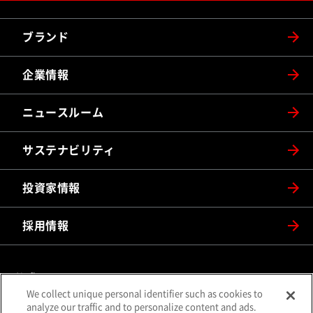
ブランド
企業情報
ニュースルーム
サステナビリティ
投資家情報
採用情報
公式SNS
We collect unique personal identifier such as cookies to
（別ウィンドウで開く）
（別ウィンドウで開
analyze our traffic and to personalize content and ads.
X（旧Twitter）
Facebook