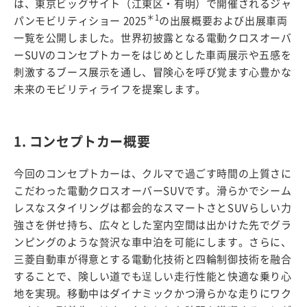
は、東京ビッグサイト（江東区・有明）で開催されるジャ
＊1
パンモビリティショー 2025
の出展概要および出展車両
一覧を公開しました。世界初披露となる電動クロスオーバ
ーSUVのコンセプトカーをはじめとした車両展示や五感を
刺激するブース展示を通し、冒険心を呼び覚ます心豊かな
未来のモビリティライフを提案します。
1. コンセプトカー概要
今回のコンセプトカーは、クルマで過ごす時間の上質さに
こだわった電動クロスオーバーSUVです。滑らかでシーム
レスなスタイリングは都会的なスマートさとSUVらしい力
強さを併せ持ち、広々とした室内空間は出かけた先でグラ
ンピングのような贅沢な車中泊を可能にします。さらに、
三菱自動車が得意とする電動化技術と四輪制御技術を融合
することで、険しい道でも逞しい走行性能と快適な乗り心
地を実現。移動中はダイナミックかつ滑らかな走りにワク