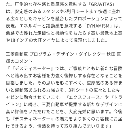
た。圧倒的な存在感と重厚感を意味する「GRAVITAS」
は、安定感のあるスタンスや3列目シートまで快適に座れ
る広々としたキャビンを融合したプロポーションによって
表現。エネルギーと躍動感を意味する「DYNAMISM」は、
悪路での優れた走破性と機動性をもたらす高い最低地上高
や18インチの大径タイヤによって具現化しました。
三菱自動車 プログラム・デザイン・ダイレクター 秋田 直
輝のコメント
「『デスティネーター』では、ご家族とともに新たな冒険
へと踏み出すお客様を力強く後押しする存在となることを
目指しました。その思いを形にすべく、重厚感のある佇ま
いと躍動感あふれる力強さを、3列シートの広々としたキ
ャビンに融合させています。『エクスフォース』や『トラ
イトン』に続き、三菱自動車が提案する新たなデザインに
高い評価をいただけたことを、大変光栄に思います。今後
も『デスティネーター』の魅力をより多くのお客様にお届
けできるよう、情熱を持って取り組んでまいります」