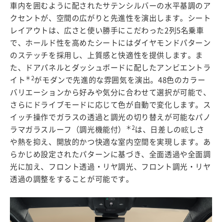
車内を囲むように配されたサテンシルバーの水平基調のア
クセントが、空間の広がりと先進性を演出します。シート
レイアウトは、広さと使い勝手にこだわった2列5名乗車
で、ホールド性を高めたシートにはダイヤモンドパターン
のステッチを採用し、上質感と快適性を提供します。ま
た、ドアパネルとダッシュボードに配したアンビエントラ
＊2
イト
がモダンで先進的な雰囲気を演出。48色のカラー
バリエーションから好みや気分に合わせて選択が可能で、
さらにドライブモードに応じて色が自動で変化します。ス
イッチ操作でガラスの透過と調光の切り替えが可能なパノ
＊2
ラマガラスルーフ（調光機能付）
は、日差しの眩しさ
や熱を抑え、開放的かつ快適な室内空間を実現します。あ
らかじめ設定されたパターンに基づき、全面透過や全面調
光に加え、フロント透過・リヤ調光、フロント調光・リヤ
透過の調整をすることが可能です。