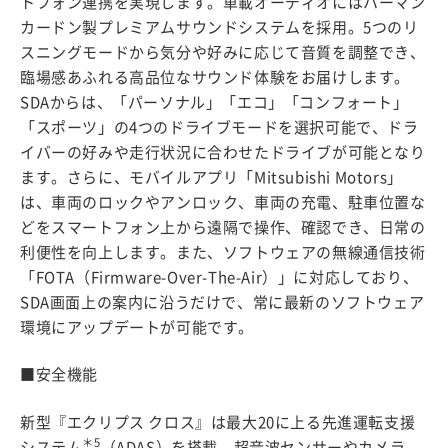
トフォン連携を実現します。車載オーディオにはハーマン
カードン製プレミアムサウンドシステムを採用。5つのリ
スニングモードから気分や好みに応じて音質を調整でき、
臨場感あふれる高品位なサウンド体験をお届けします。
SDAからは、「パーソナル」「エコ」「コンフォート」
「スポーツ」の4つのドライブモードを選択可能で、ドラ
イバーの好みや走行状況に合わせたドライブが可能となり
ます。さらに、モバイルアプリ「Mitsubishi Motors」
は、車両のロックやアンロック、車両の充電、駐車位置な
どをスマートフォン上から遠隔で操作、確認でき、日常の
利便性を向上します。また、ソフトウェアの無線通信技術
「FOTA（Firmware-Over-The-Air）」に対応しており、
SDA画面上の案内に沿うだけで、常に最新のソフトウェア
環境にアップデートが可能です。
■安全機能
新型『エクリプス クロス』は最大20に上る先進運転支援
＊5
システム
（ADAS）を搭載。超音波センサーやカメラ、