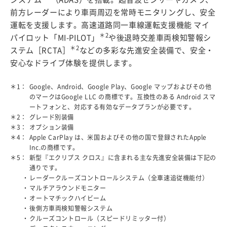
前方レーダーにより車両周辺を常時モニタリングし、安全
運転を支援します。高速道路同一車線運転支援機能 マイ
＊2
パイロット「MI-PILOT」
や後退時交差車両検知警報シ
＊2
ステム［RCTA］
などの多彩な先進安全装備で、安全・
安心なドライブ体験を提供します。
＊1：
Google、Android、Google Play、Google マップおよびその他
のマークはGoogle LLC の商標です。互換性のある Android スマ
ートフォンと、対応する有効なデータプランが必要です。
＊2：
グレード別装備
＊3：
オプション装備
＊4：
Apple CarPlay は、米国およびその他の国で登録されたApple
Inc.の商標です。
＊5：
新型『エクリプス クロス』に含まれる主な先進安全装備は下記の
通りです。
レーダークルーズコントロールシステム（全車速追従機能付）
マルチアラウンドモニター
オートマチックハイビーム
後側方車両検知警報システム
クルーズコントロール（スピードリミッター付）