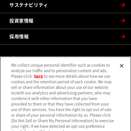
サステナビリティ
投資家情報
採用情報
公式SNS
We collect unique personal identifier such as cookies to
（別ウィンドウで開く）
（別ウィンドウで開
analyze our traffic and to personalize content and ads.
X（旧Twitter）
Facebook
Please click
here
to see more details about how we use
（別ウィンドウで開く）
（別ウィンドウで開
Instagram
YouTube
cookies and the retention period of each cookie. We may
sell or share information about your use of our website
（別ウィンドウで開く）
（別ウィンド
LINE
メールマガジン
to/with our analytics and advertising partners, who may
combine it with other information that you have
ソーシャルメディア一覧
provided to them or that they have collected from your
use of their services. You have the right to opt out of sale
or share of your personal information by us. Please click
[Do Not Sell or Share My Personal Information] to exercise
your right. If we have detected an opt-out preference
サイトマップ
個人情報保護方針
クッキーポリシー