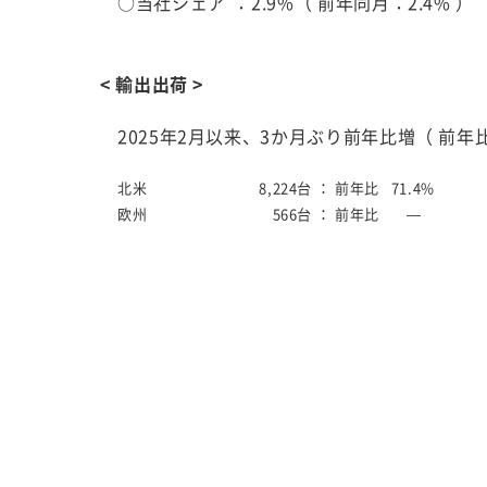
○当社シェア
：2.9%（ 前年同月：2.4% 
< 輸出出荷 >
2025年2月以来、3か月ぶり前年比増（ 前年比1
北米
8,224台 ：
前年比 71.4%
欧州
566台 ：
前年比 —