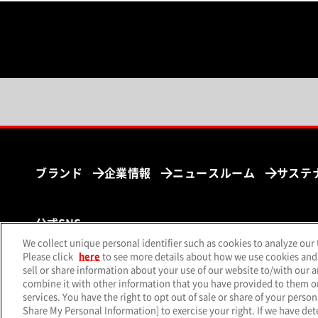
ブランド
企業情報
ニュースルーム
サステ
公式SNS
We collect unique personal identifier such as cookies to analyze our 
（別ウィンドウで開く）
（別ウィンドウで開く）
（別ウィ
X（旧Twitter）
Facebook
Instagram
Yo
Please click
here
to see more details about how we use cookies and
sell or share information about your use of our website to/with our 
combine it with other information that you have provided to them or 
services. You have the right to opt out of sale or share of your person
Share My Personal Information] to exercise your right. If we have dete
サイトマップ
個人情