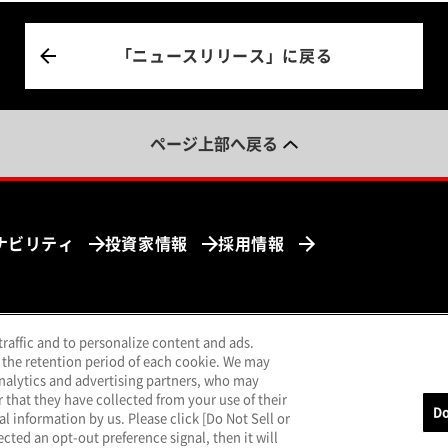
「ニュースリリース」に戻る
ページ上部へ戻る
ナビリティ
投資家情報
採用情報
traffic and to personalize content and ads.
ンドウで開く）
（別ウィンドウで開く）
（別ウィンドウで開く）
（別ウィンドウで開く）
uTube
LINE
メールマガジン
 the retention period of each cookie. We may
analytics and advertising partners, who may
that they have collected from your use of their
Do
al information by us. Please click [Do Not Sell or
cted an opt-out preference signal, then it will
報保護方針
クッキーポリシー
特定個人情報基本方針
サイトのご利用につ