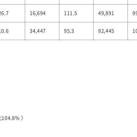
26.7
16,694
111.5
49,891
9
10.6
34,447
95.3
92,445
1
04.8% ）