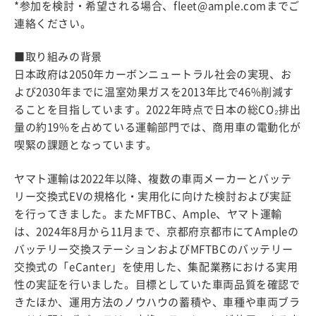
*参加を検討・希望される場合、
fleet@ample.com
までご
連絡ください。
■取り組みの背景
日本政府は2050年カーボンニュートラル社会の実現、お
よび2030年までに温室効果ガスを2013年比で46%削減す
ることを目指しています。2022年時点で日本の総CO₂排出
量の約19%を占めている運輸部門では、商用車の電動化が
喫緊の課題となっています。
ヤマト運輸は2022年以降、複数の車両メーカーとバッテ
リー交換式EVの規格化・実用化に向けた検討および実証
を行ってきました。またMFTBC、Ample、ヤマト運輸
は、2024年8月から11月まで、京都府京都市にてAmpleの
バッテリー交換ステーションおよびMFTBCのバッテリー
交換式の「eCanter」を使用した、集配業務における実用
性の実証を行いました。目標としていた車両品質を確認で
きたほか、運用方法のノウハウの蓄積や、車種や車両ブラ