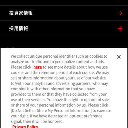
投資家情報
採用情報
公式SNS
We collect unique personal identifier such as cookies to
（別ウィンドウで開く）
（別ウィンドウで開
analyze our traffic and to personalize content and ads.
X（旧Twitter）
Facebook
Please click
here
to see more details about how we use
（別ウィンドウで開く）
（別ウィンドウで開
Instagram
YouTube
cookies and the retention period of each cookie. We may
sell or share information about your use of our website
（別ウィンドウで開く）
（別ウィンド
LINE
メールマガジン
to/with our analytics and advertising partners, who may
combine it with other information that you have
ソーシャルメディア一覧
provided to them or that they have collected from your
use of their services. You have the right to opt out of sale
or share of your personal information by us. Please click
[Do Not Sell or Share My Personal Information] to exercise
your right. If we have detected an opt-out preference
サイトマップ
個人情報保護方針
クッキーポリシー
signal, then it will be honored.
（別ウィンド
特定個人情報基本方針
サイトのご利用について
お問い合わせ
Privacy Policy