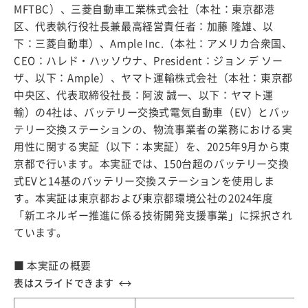
MFTBC）、三菱自動車工業株式会社（本社：東京都港
区、代表執行役社長兼最高経営責任者：加藤 隆雄、以
下：三菱自動車）、Ample Inc.（本社：アメリカ合衆国、
CEO：ハレド・ハッソウナ、President：ジョン デ ソー
ザ、以下：Ample）、ヤマト運輸株式会社（本社：東京都
中央区、代表取締役社長：阿波 誠一、以下：ヤマト運
輸）の4社は、バッテリー交換式電気自動車（EV）とバッ
テリー交換ステーションの、物流事業者の業務における実
用性に関する実証（以下：本実証）を、2025年9月から東
京都で行います。本実証では、150台超のバッテリー交換
式EVと14基のバッテリー交換ステーションを使用しま
す。本実証は東京都および東京都環境公社の2024年度
「新エネルギー推進に係る技術開発支援事業」に採択され
ています。
■ 本実証の概要