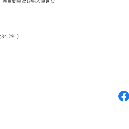
）
軽自動車及び輸入車含む
4.2% ）