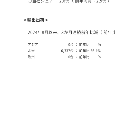
○当社シェア
：2.6%（ 前年同月：2.5% 
< 輸出出荷 >
2024年8月以来、3か月連続前年比減（ 前年比8
アジア
0台 ：
前年比 —%
北米
6,737台 ：
前年比 66.4%
欧州
0台 ：
前年比 —%