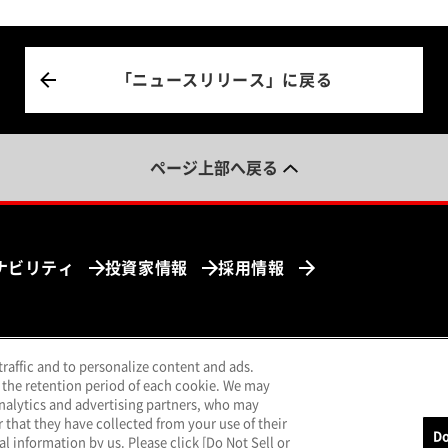
「ニュースリリース」に戻る
ページ上部へ戻る
ナビリティ
投資家情報
採用情報
traffic and to personalize content and ads.
ンドウで開く）
（別ウィンドウで開く）
（別ウィンドウで開く）
（別ウィンドウで開く）
uTube
LINE
メールマガジン
 the retention period of each cookie. We may
analytics and advertising partners, who may
that they have collected from your use of their
Do
al information by us. Please click [Do Not Sell or