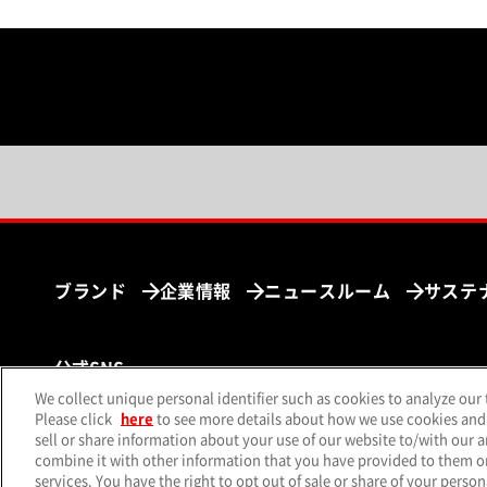
ブランド
企業情報
ニュースルーム
サステ
公式SNS
We collect unique personal identifier such as cookies to analyze our 
（別ウィンドウで開く）
（別ウィンドウで開く）
（別ウィ
X（旧Twitter）
Facebook
Instagram
Yo
Please click
here
to see more details about how we use cookies and
sell or share information about your use of our website to/with our 
combine it with other information that you have provided to them or 
services. You have the right to opt out of sale or share of your person