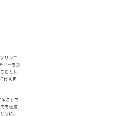
ガソリンエ
テリーを採
みこむとレ
に行えま
することで
損失を低減
とともに、