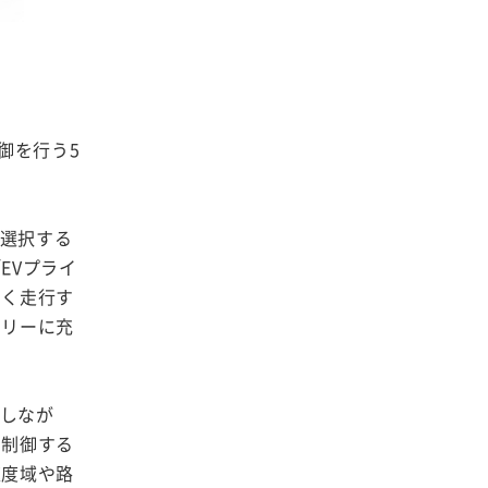
ド
御を行う5
を選択する
EVプライ
なく走行す
テリーに充
としなが
を制御する
速度域や路