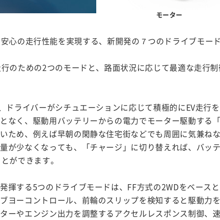
モーター
全・安心の走行性能を実現する、新開発の７つのドライブモー
走行のための2つのモードと、路面状況に応じて最適な走行制
は、ドライバーがシチュエーションに応じて積極的にEV走行
となく、駆動用バッテリーからの電力でモーター駆動する「
高いため、例えば早朝の閑静な住宅街などでも周囲に気兼ね
残量が少なくなっても、「チャージ」に切り替えれば、バッ
ことができます。
発揮する5つのドライブモードは、FF方式の2WDをベース
ィブヨーコントロール、前輪のスリップを検知すると駆動力
ーターやエンジン出力を調整するアクセルレスポンス制御、