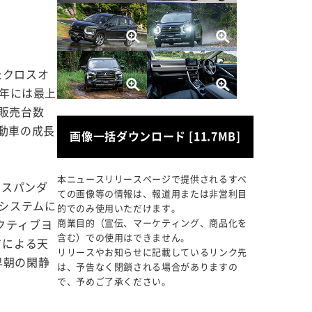
たクロスオ
9年には最上
販売台数
動車の成長
画像一括ダウンロード [11.7MB]
本ニュースリリースページで提供されるすべ
クスパンダ
ての画像等の情報は、報道用または非営利目
Vシステムに
的でのみ使用いただけます。
商業目的（宣伝、マーケティング、商品化を
クティブヨ
含む）での使用はできません。
ドによる天
リリースやお知らせに記載しているリンク先
早朝の閑静
は、予告なく閉鎖される場合がありますの
で、予めご了承ください。