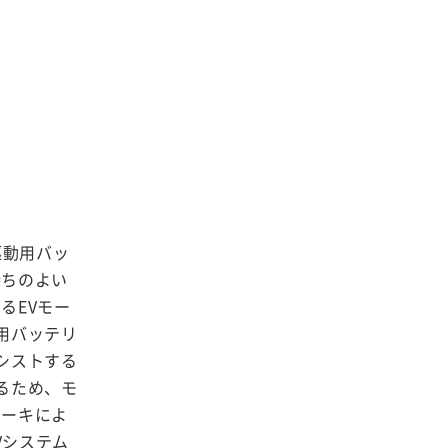
ド
駆動用バッ
持ちのよい
るEVモー
用バッテリ
シストする
るため、モ
レーキによ
Vシステム