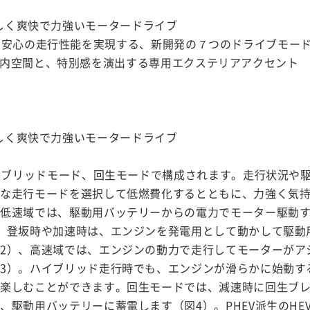
に優しく爽快で力強いモータードライブ
全・安心の走行性能を実現する、新開発の７つのドライブモー
る室内空間と、特別感を演出する専用エクステリアアクセント
に優しく爽快で力強いモータードライブ
ハイブリッドモード、回生モードで構成されます。走行状況や
適な走行モードを選択して低燃費化するとともに、力強く気
低速域では、駆動用バッテリーからの電力でモーター駆動す
。登坂時や加速時は、エンジンを発電用として動かして駆動
2）、高速域では、エンジンの動力で走行してモーターがア
3）。ハイブリッド走行時でも、エンジンが滑らかに始動す
を楽しむことができます。回生モードでは、減速時に回生ブ
駆動用バッテリーに蓄電します（図4）。PHEV派生のHE