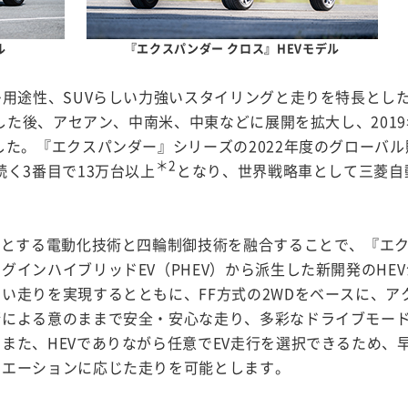
ル
『エクスパンダー クロス』HEVモデル
多用途性、SUVらしい力強いスタイリングと走りを特長とし
売した後、アセアン、中南米、中東などに展開を拡大し、201
した。『エクスパンダー』シリーズの2022年度のグローバル
＊2
く3番目で13万台以上
となり、世界戦略車として三菱自
意とする電動化技術と四輪制御技術を融合することで、『エ
インハイブリッドEV（PHEV）から派生した新開発のHE
い走りを実現するとともに、FF方式の2WDをベースに、ア
術による意のままで安全・安心な走り、多彩なドライブモー
また、HEVでありながら任意でEV走行を選択できるため、
ュエーションに応じた走りを可能とします。