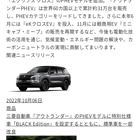
『エクリプス クロス』のPHEVモデルを追加。『アウトラ
ンダーPHEV』は世界60カ国以上で累計約31万台を販売
し、PHEVカテゴリーをリードしてきました。さらに本年6
月には『eKクロスEV』を投入、11月には軽商用EV『ミニ
キャブ・ミーブ』の販売を再開するなど、今後も電動化技
術の活用を通じ、気候変動・エネルギー問題の解決や、カ
ーボンニュートラルの実現に貢献してまいります。
関連ニュースリリース
2022年10月06日
商品
三菱自動車『アウトランダー』のPHEVモデルに特別仕様
車「BLACK Edition」を設定するとともに、標準車を一部
改良