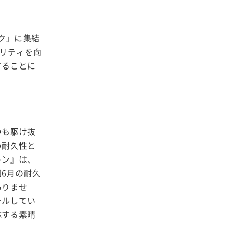
ク」に集結
ビリティを向
することに
つも駆け抜
い耐久性と
トン』は、
6月の耐久
ありませ
ールしてい
応する素晴