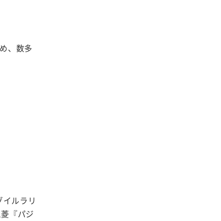
じめ、数多
ゾイルラリ
三菱『パジ