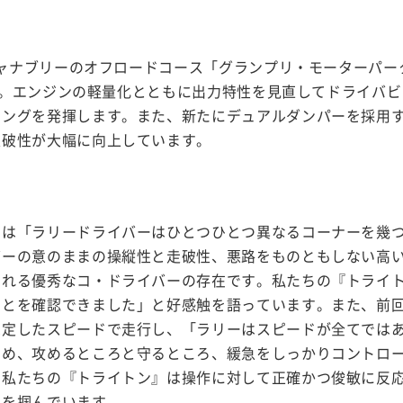
ンチャナブリーのオフロードコース「グランプリ・モーターパー
実施。エンジンの軽量化とともに出力特性を見直してドライバ
リングを発揮します。また、新たにデュアルダンパーを採用
走破性が大幅に向上しています。
トは「ラリードライバーはひとつひとつ異なるコーナーを幾
バーの意のままの操縦性と走破性、悪路をものともしない高
くれる優秀なコ・ドライバーの存在です。私たちの『トライ
とを確認できました」と好感触を語っています。また、前回
想定したスピードで走行し、「ラリーはスピードが全てでは
高め、攻めるところと守るところ、緩急をしっかりコントロ
。私たちの『トライトン』は操作に対して正確かつ俊敏に反
えを掴んでいます。