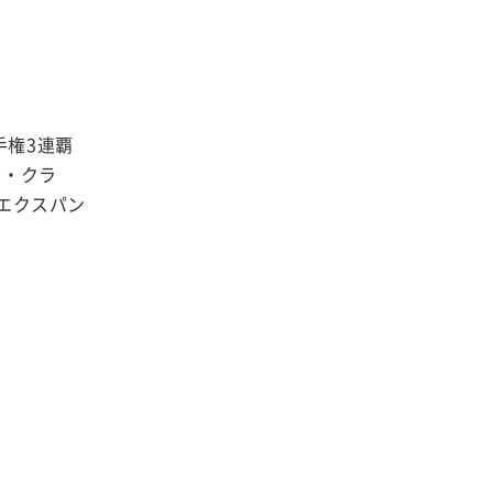
手権3連覇
ズ・クラ
『エクスパン