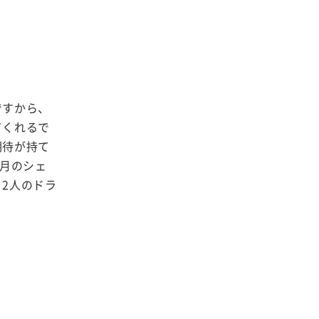
ですから、
てくれるで
期待が持て
1月のシェ
2人のドラ