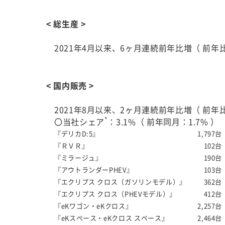
< 総生産 >
2021年4月以来、6ヶ月連続前年比増（ 前年比1
< 国内販売 >
2021年8月以来、2ヶ月連続前年比増（ 前年比1
*
〇当社シェア
：3.1%（ 前年同月：1.7% 
『デリカD:5』
1,797台
『ＲＶＲ』
102台
『ミラージュ』
190台
『アウトランダーPHEV』
103台
『エクリプス クロス（ガソリンモデル）』
362台
『エクリプス クロス（PHEVモデル）』
412台
『eKワゴン・eKクロス』
2,257台
『eKスペース・eKクロス スペース』
2,464台