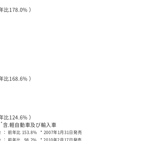
比178.0% ）
比168.6% ）
比124.6% ）
*
）
含.軽自動車及び輸入車
台 ：
前年比 153.8%
* 2007年1月31日発売
台 ：
前年比 98.2%
* 2010年2月17日発売