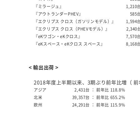
『ミラージュ』
1,210
『アウトランダーPHEV』
585
『エクリプス クロス（ガソリンモデル）』
1,594
『エクリプス クロス（PHEVモデル）』
2,34
『eKワゴン・eKクロス』
7,570
『eKスペース・eKクロス スペース』
8,168
< 輸出出荷 >
2018年度上半期以来、3期ぶり前年比増（ 前年
アジア
2,431台 ：
前年比 118.8%
北米
39,357台 ：
前年比 655.2%
欧州
24,291台 ：
前年比 115.9%