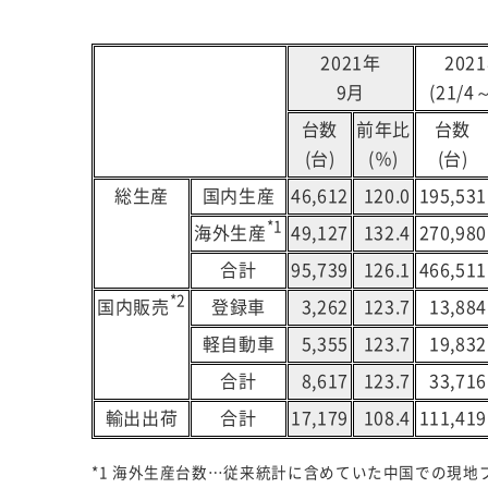
2021年
202
9月
(21/4
台数
前年比
台数
(台)
(％)
(台)
総生産
国内生産
46,612
120.0
195,531
*1
海外生産
49,127
132.4
270,980
合計
95,739
126.1
466,511
*2
国内販売
登録車
3,262
123.7
13,884
軽自動車
5,355
123.7
19,832
合計
8,617
123.7
33,716
輸出出荷
合計
17,179
108.4
111,419
*1 海外生産台数…従来統計に含めていた中国での現地