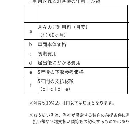
ご利用されるお客様の年齢：22歳
月々のご利用料（目安）
a
（f÷60ヶ月）
b
車両本体価格
c
初期費用
d
届出後にかかる費用
e
5年後の下取参考価格
5年間の支払総額
f
（b＋c＋d－e）
※消費税10%込、1円以下は切捨となります。
※お支払い例は、当社が設定する独自の前提条件に
払い額や平均支払い額等をお約束するものではあ