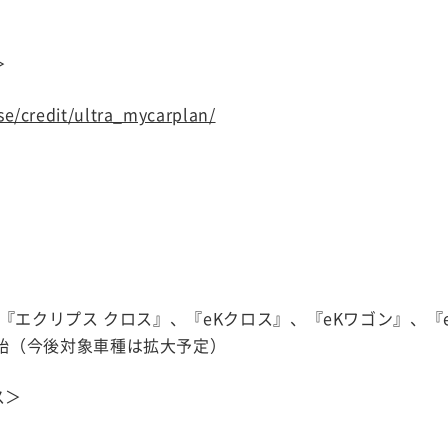
＞
se/credit/ultra_mycarplan/
、『エクリプス クロス』、『eKクロス』、『eKワゴン』、『
開始（今後対象車種は拡大予定）
ス＞