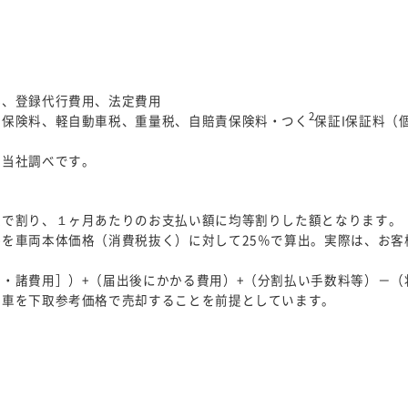
料、登録代行費用、法定費用
2
車保険料、軽自動車税、重量税、自賠責保険料・つく
保証I保証料（
、当社調べです。
数で割り、１ヶ月あたりのお支払い額に均等割りした額となります。
を車両本体価格（消費税抜く）に対して25％で算出。実際は、お客
・諸費用］）+（届出後にかかる費用）+（分割払い手数料等）－（
お車を下取参考価格で売却することを前提としています。