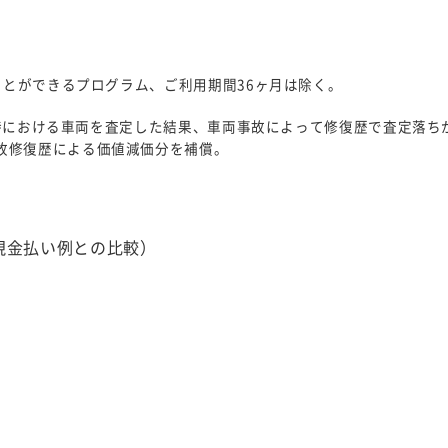
ことができるプログラム、ご利用期間36ヶ月は除く。
月）時における車両を査定した結果、車両事故によって修復歴で査定落ち
故修復歴による価値減価分を補償。
現金払い例との比較）