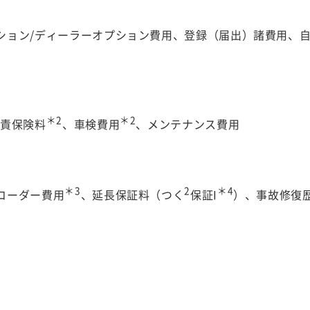
ション/ディーラーオプション費用、登録（届出）諸費用、
＊2
＊2
賠責保険料
、車検費用
、メンテナンス費用
＊3
2
＊4
コーダー費用
、延長保証料（つく
保証I
）、事故修復
。