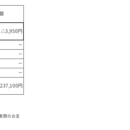
額
△3,950円
－
－
－
－
237,100円
実際のお支