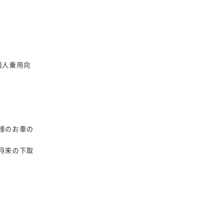
個人乗用向
様のお車の
将来の下取