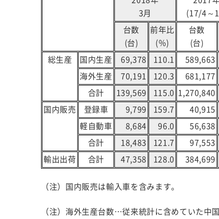
2018年
2017
3月
(17/4～1
台数
前年比
台数
(台)
(％)
(台)
総生産
国内生産
69,378
110.1
589,663
海外生産
70,191
120.3
681,177
合計
139,569
115.0
1,270,840
国内販売
登録車
9,799
159.7
40,915
軽自動車
8,684
96.0
56,638
合計
18,483
121.7
97,553
輸出出荷
合計
47,358
128.0
384,699
（注）国内販売は輸入車を含みます。
（注）海外生産台数…従来統計に含めていた中国