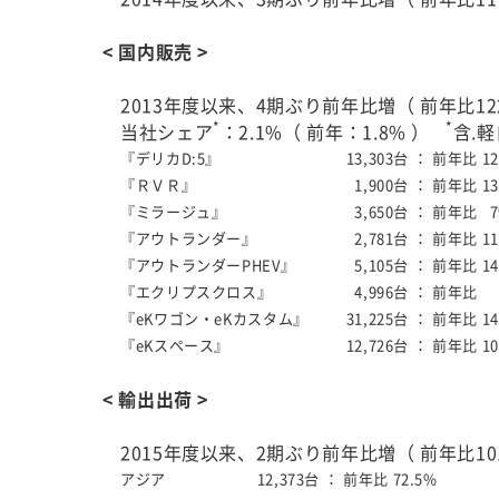
< 国内販売 >
2013年度以来、4期ぶり前年比増（ 前年比122
*
*
当社シェア
：2.1%（ 前年：1.8% ）
含.
『デリカD:5』
13,303台 ：
前年比 12
『ＲＶＲ』
1,900台 ：
前年比 13
『ミラージュ』
3,650台 ：
前年比 7
『アウトランダー』
2,781台 ：
前年比 11
『アウトランダーPHEV』
5,105台 ：
前年比 14
『エクリプスクロス』
4,996台 ：
前年
『eKワゴン・eKカスタム』
31,225台 ：
前年比 14
『eKスペース』
12,726台 ：
前年比 10
< 輸出出荷 >
2015年度以来、2期ぶり前年比増（ 前年比101
アジア
12,373台 ：
前年比 72.5%