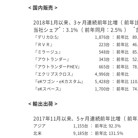
< 国内販売 >
2018年1月以来、3ヶ月連続前年比増（ 前年比1
*
*
当社シェア
：3.1%（ 前年同月：2.5% ）
『デリカD:5』
1,876台 ：
前年比 89
『ＲＶＲ』
223台 ：
前年比 46
『ミラージュ』
548台 ：
前年比 85
『アウトランダー』
343台 ：
前年比 52
『アウトランダーPHEV』
665台 ：
前年比 78
『エクリプスクロス』
4,996台 ：
前年
『eKワゴン・eKカスタム』
5,428台 ：
前年比 110
『eKスペース』
1,700台 ：
前年比 74
< 輸出出荷 >
2017年11月以来、5ヶ月連続前年比増（ 前年比
アジア
1,155台 ：
前年比 92.3%
北米
9,185台 ：
前年比 131.5%