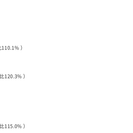
10.1% ）
120.3% ）
115.0% ）