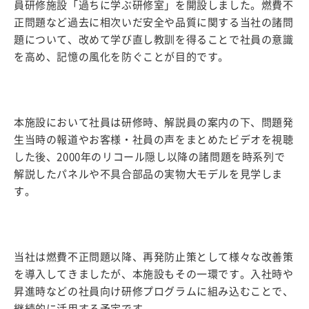
員研修施設「過ちに学ぶ研修室」を開設しました。燃費不
正問題など過去に相次いだ安全や品質に関する当社の諸問
題について、改めて学び直し教訓を得ることで社員の意識
を高め、記憶の風化を防ぐことが目的です。
本施設において社員は研修時、解説員の案内の下、問題発
生当時の報道やお客様・社員の声をまとめたビデオを視聴
した後、2000年のリコール隠し以降の諸問題を時系列で
解説したパネルや不具合部品の実物大モデルを見学しま
す。
当社は燃費不正問題以降、再発防止策として様々な改善策
を導入してきましたが、本施設もその一環です。入社時や
昇進時などの社員向け研修プログラムに組み込むことで、
継続的に活用する予定です。