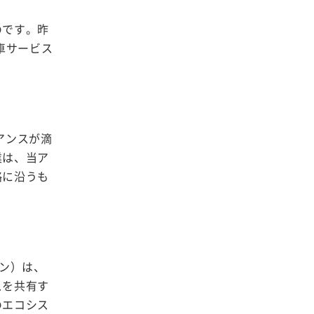
のです。昨
車サービス
アンスが滴
業は、当ア
略に沿うも
ティン）は、
スを共有す
のエコシス