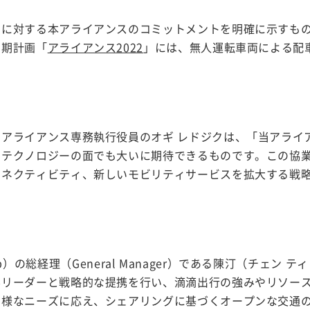
スに対する本アライアンスのコミットメントを明確に示すも
中期計画「
アライアンス2022
」には、無人運転車両による配
アライアンス専務執行役員のオギ レドジクは、「当アライ
もテクノロジーの面でも大いに期待できるものです。この協
コネクティビティ、新しいモビリティサービスを拡大する戦
roup）の総経理（General Manager）である陳汀（チェン 
界リーダーと戦略的な提携を行い、滴滴出行の強みやリソー
多様なニーズに応え、シェアリングに基づくオープンな交通