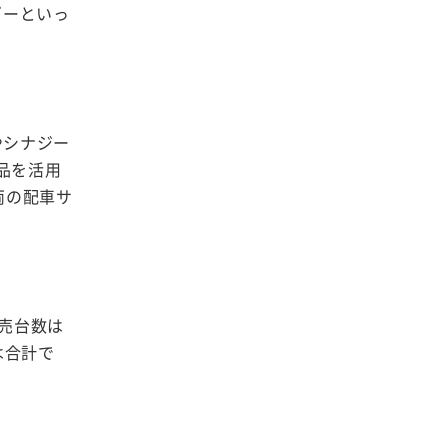
ギーといっ
やシナジー
品を活用
両の配車サ
販売台数は
は合計で