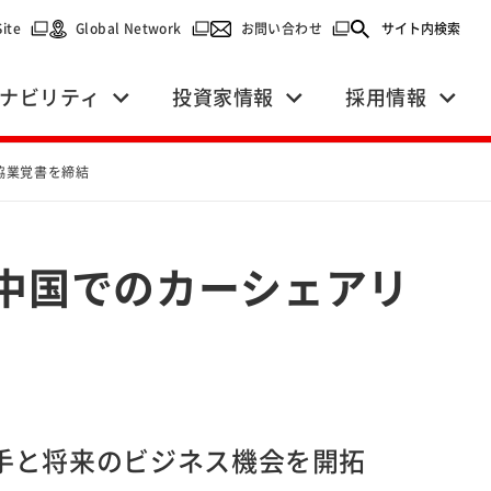
で開く）
（別ウィンドウで開く）
（別ウィンドウで開く）
（別ウィンドウで開く）
Site
Global Network
お問い合わせ
サイト内検索
ナビリティ
投資家情報
採用情報
協業覚書を締結
中国でのカーシェアリ
手と将来のビジネス機会を開拓