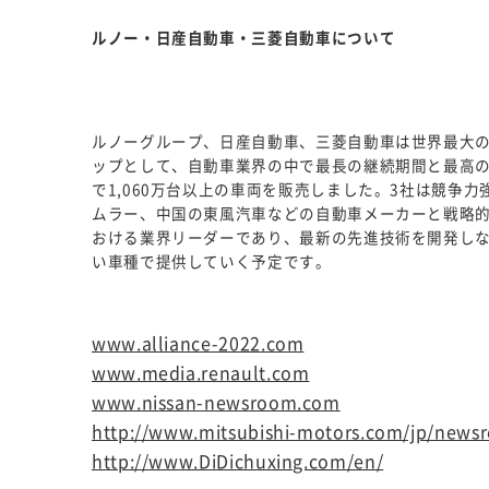
ルノー・日産自動車・三菱自動車について
ルノーグループ、日産自動車、三菱自動車は世界最大
ップとして、自動車業界の中で最長の継続期間と最高の生
で1,060万台以上の車両を販売しました。3社は競争
ムラー、中国の東風汽車などの自動車メーカーと戦略
おける業界リーダーであり、最新の先進技術を開発し
い車種で提供していく予定です。
www.alliance-2022.com
www.media.renault.com
www.nissan-newsroom.com
http://www.mitsubishi-motors.com/jp/newsr
http://www.DiDichuxing.com/en/