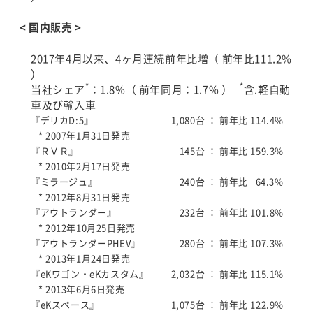
< 国内販売 >
2017年4月以来、4ヶ月連続前年比増（ 前年比111.2%
）
*
*
当社シェア
：1.8%（ 前年同月：1.7% ）
含.軽自動
車及び輸入車
『デリカD:5』
1,080台 ：
前年比 114.4%
* 2007年1月31日発売
『ＲＶＲ』
145台 ：
前年比 159.3%
* 2010年2月17日発売
『ミラージュ』
240台 ：
前年比 64.3%
* 2012年8月31日発売
『アウトランダー』
232台 ：
前年比 101.8%
* 2012年10月25日発売
『アウトランダーPHEV』
280台 ：
前年比 107.3%
* 2013年1月24日発売
『eKワゴン・eKカスタム』
2,032台 ：
前年比 115.1%
* 2013年6月6日発売
『eKスペース』
1,075台 ：
前年比 122.9%