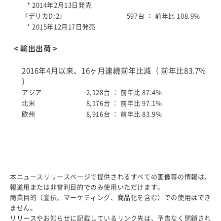
* 2014年2月13日発売
『デリカD:2』
597台 ：
前年比 108.9%
* 2015年12月17日発売
< 輸出出荷 >
2016年4月以来、16ヶ月連続前年比減（ 前年比83.7%
）
アジア
2,128台 ：
前年比 87.4%
北米
8,176台 ：
前年比 97.1%
欧州
8,916台 ：
前年比 83.9%
本ニュースリリースページで提供されるすべての画像等の情報は、
報道用または非営利目的でのみ使用いただけます。
商業目的（宣伝、マーケティング、商品化を含む）での使用はでき
ません。
リリースやお知らせに記載しているリンク先は、予告なく閉鎖され