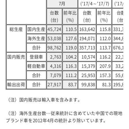
7月
('17/4～'17/7)
('17/1
台数
前年比
台数
前年比
台数
(台)
(％)
(台)
(％)
(台)
総生産
国内生産
45,724
110.5
163,642
115.8
331,31
海外生産
53,038
127.6
194,071
112.0
344,88
合計
98,762
119.0
357,713
113.7
676,19
国内販売
登録車
2,763
104.2
10,574
116.2
22,34
軽自動車
4,316
116.3
15,379
207.9
33,27
合計
7,079
111.2
25,953
157.3
55,61
輸出出荷
合計
27,917
83.7
99,838
81.3
195,82
（注）国内販売は輸入車を含みます。
（注）海外生産台数…従来統計に含めていた中国での現地
ブランド車を2012年4月の統計より除いています。