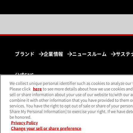
ブランド
企業情報
ニュースルーム
サステ
公式SNS
We collect unique personal identifier such as cookies to analyze our 
（別ウィンドウで開く）
（別ウィンドウで開く）
（別ウィ
X（旧Twitter）
Facebook
Instagram
Yo
Please click
here
to see more details about how we use cookies and
sell or share information about your use of our website to/with our 
combine it with other information that you have provided to them or 
services. You have the right to opt out of sale or share of your person
Share My Personal Information] to exercise your right. If we have dete
サイトマップ
個人情
be honored.
Privacy Policy
Change your sell or share preference