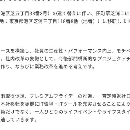
港区芝五丁目33番8号）の建て替えに伴い、田町駅芝浦口
（所在地：東京都港区芝浦三丁目118番8他（地番））に移転しま
ペースを構築し、社員の生産性・パフォーマンス向上、モチ
す。社内改革の象徴として、今後部門横断的なプロジェクト
境作り、ならびに業務改革を進める考えです。
休暇取得促進、プレミアムフライデーの推進、一斉定時退社
本社移転を契機にIT環境・ITツールを充実させることによ
社員だけでなく、一人ひとりのライフイベントやライフスタ
加速していきます。