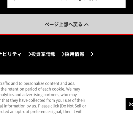
ページ上部へ戻る
ナビリティ
投資家情報
採用情報
traffic and to personalize content and ads.
ンドウで開く）
（別ウィンドウで開く）
（別ウィンドウで開く）
（別ウィンドウで開く）
uTube
LINE
メールマガジン
 the retention period of each cookie. We may
analytics and advertising partners, who may
that they have collected from your use of their
Do
al information by us. Please click [Do Not Sell or
cted an opt-out preference signal, then it will
報保護方針
クッキーポリシー
特定個人情報基本方針
サイトのご利用につ
© MITSUBISHI MOTORS CORPORATION.
All rights reserved.