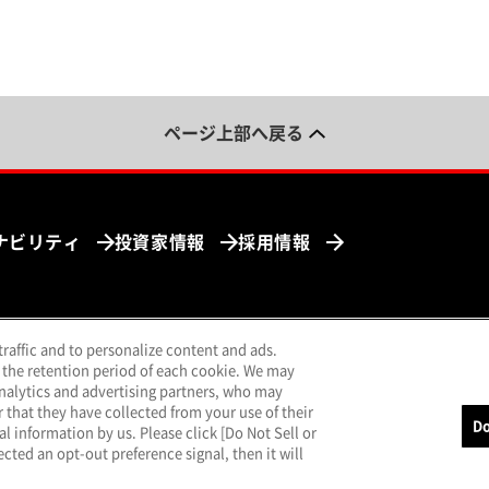
ページ上部へ戻る
ナビリティ
投資家情報
採用情報
traffic and to personalize content and ads.
ンドウで開く）
（別ウィンドウで開く）
（別ウィンドウで開く）
（別ウィンドウで開く）
uTube
LINE
メールマガジン
 the retention period of each cookie. We may
analytics and advertising partners, who may
that they have collected from your use of their
Do
al information by us. Please click [Do Not Sell or
cted an opt-out preference signal, then it will
報保護方針
クッキーポリシー
特定個人情報基本方針
サイトのご利用につ