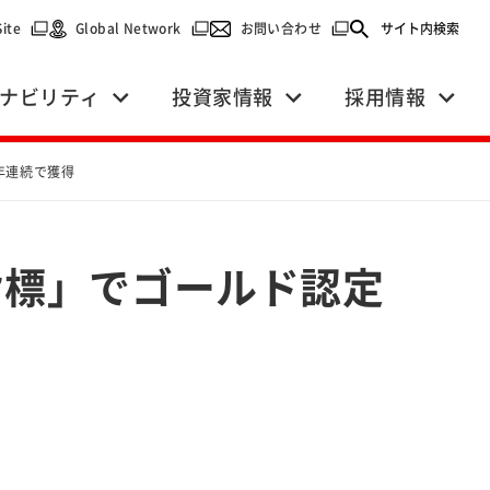
で開く）
（別ウィンドウで開く）
（別ウィンドウで開く）
（別ウィンドウで開く）
Site
Global Network
お問い合わせ
サイト内検索
ナビリティ
投資家情報
採用情報
年連続で獲得
E指標」でゴールド認定