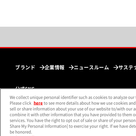
ブランド
企業情報
ニュースルーム
サステ
公式SNS
We collect unique personal identifier such as cookies to analyze our 
（別ウィンドウで開く）
（別ウィンドウで開く）
（別ウィ
X（旧Twitter）
Facebook
Instagram
Yo
Please click
here
to see more details about how we use cookies and
sell or share information about your use of our website to/with our 
combine it with other information that you have provided to them or 
services. You have the right to opt out of sale or share of your person
Share My Personal Information] to exercise your right. If we have dete
サイトマップ
個人情
be honored.