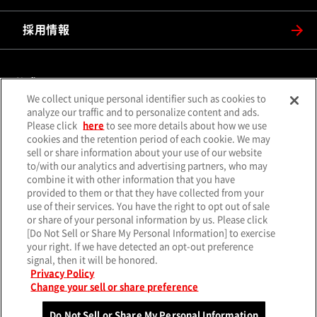
採用情報
公式SNS
We collect unique personal identifier such as cookies to
（別ウィンドウで開く）
（別ウィンドウで開
analyze our traffic and to personalize content and ads.
X（旧Twitter）
Facebook
Please click
here
to see more details about how we use
（別ウィンドウで開く）
（別ウィンドウで開
Instagram
YouTube
cookies and the retention period of each cookie. We may
sell or share information about your use of our website
（別ウィンドウで開く）
（別ウィンド
LINE
メールマガジン
to/with our analytics and advertising partners, who may
combine it with other information that you have
ソーシャルメディア一覧
provided to them or that they have collected from your
use of their services. You have the right to opt out of sale
or share of your personal information by us. Please click
[Do Not Sell or Share My Personal Information] to exercise
your right. If we have detected an opt-out preference
サイトマップ
個人情報保護方針
クッキーポリシー
signal, then it will be honored.
（別ウィンド
特定個人情報基本方針
サイトのご利用について
お問い合わせ
Privacy Policy
Change your sell or share preference
© MITSUBISHI MOTORS CORPORATION.
All rights reserved.
Do Not Sell or Share My Personal Information